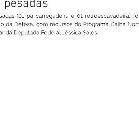
 pesadas
inete
Campanhas
Datas Comemorativas
Nota de
das (01 pá carregadeira e 01 retroescavadeira) for
rio da Defesa, çom recursos do Programa Calha Nort
arcerias
Emenda Parlamentar
Nota de esclarecimento
 da Deputada Federal Jéssica Sales.
Segurança
Ordem de Serviço
saúde
Malária
auguração
Festival da Banana