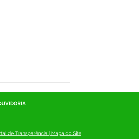
 OUVIDORIA
tal de Transparência
 | 
Mapa do Site