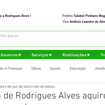
rodriguesalves.ac.gov.br
Portal da Transparência
o a Rodrigues Alves !
Prefeito
Salatiel Pinheiro Ma
Vice
Antônio Leandro de Alm
Governo🔽
Serviços🔽
Publicações🔽
Tr
ão e Finanças
Obras
Saúde
Educação
Assist
ves
7 de out. de 2021
1 min de leitura
nstitucional e Governo
Cultura Esporte e Lazer
Agricul
a de Rodrigues Alves aquir