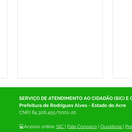
SERVIÇO DE ATENDIMENTO AO CIDADÃO (SIC) E
Prefeitura de Rodrigues Alves - Estado do Acre
CNPJ 
84.306.455/0001-20
💻Acesso online: 
SIC 
| 
Fale Conosco
 | 
Ouvidoria
| 
Por