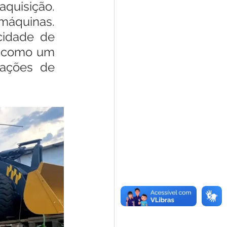
uisição. 
áquinas. 
idade de 
, como um 
ações de 