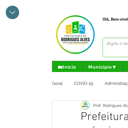
+55 68 3342-1047
prefeito@
Olá, Bem-vind
🏡Início
Município🔽
Geral
COVID-19
Administraç
Pref. Rodrigues Al
Meio Ambiente e Turismo
I
Prefeitur