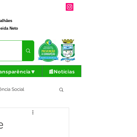
galhães
eida Neto
ansparência🔽
📰Notícias
ência Social
tura e Produção
e