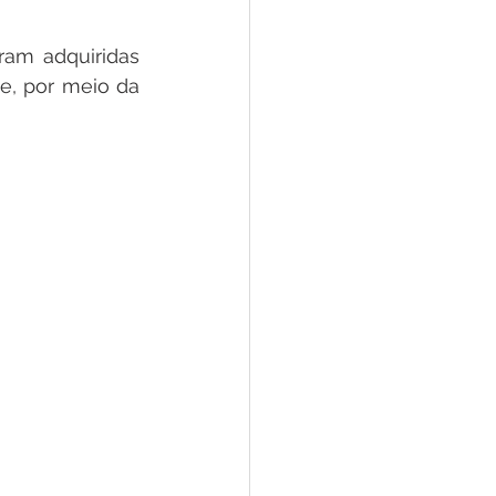
 Pesar
Dengue
am adquiridas 
e, por meio da 
Aniv. do Município