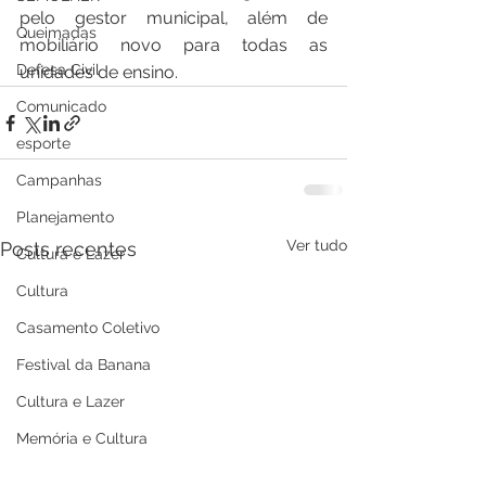
pelo gestor municipal, além de 
Queimadas
mobiliário novo para todas as 
Defesa Civil
unidades de ensino.
Comunicado
esporte
Campanhas
Planejamento
Ver tudo
Posts recentes
Cultura e Lazer
Cultura
Casamento Coletivo
Festival da Banana
Cultura e Lazer
Memória e Cultura