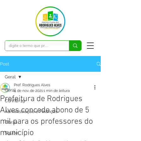
Post
Geral
Pref. Rodrigues Alves
Geral
4 de nov. de 2021
1 min de leitura
Prefeitura de Rodrigues
COVID-19
Alves concede abono de 5
Administração e Finanças
mil para os professores do
Obras
município
Saúde