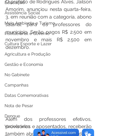
O prefeito de Rodrigues Alves, Jailson 
Educação
Amorim, anunciou nesta quarta-feira, 
Assistência Social
3, em reunião com a categoria, abono 
Meio Ambiente e Turismo
salarial para os professores do 
município. Serão pagos R$ 2.500 em 
Institucional e Governo
novembro e mais R$ 2.500 em 
Cultura Esporte e Lazer
dezembro.
Agricultura e Produção
Gestão e Economia
No Gabinete
Campanhas
Datas Comemorativas
Nota de Pesar
Dengue
Além dos professores efetivos, 
provisórios e aposentados, receberão 
Vacinômetro
também abono salarial, os servidores 