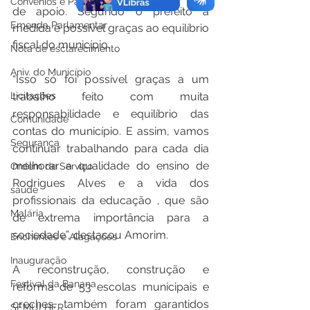
Convênios e Parcerias
de apoio. Segundo o prefeito a 
Emenda Parlamentar
medida é possível graças ao equilíbrio 
fiscal do município.
Nota de esclarecimento
Aniv. do Município
“Isso só foi possível graças a um 
Licitações
trabalho feito com muita 
responsabilidade e equilíbrio das 
Comunidade
contas do município. E assim, vamos 
Segurança
continuar trabalhando para cada dia 
melhorar a qualidade do ensino de 
Ordem de Serviço
Rodrigues Alves e a vida dos 
saúde
profissionais da educação , que são 
Malária
de extrema importância para a 
sociedade”, destacou Amorim.
Enchentes e Alagações
Inauguração
A reconstrução, construção e 
Festival da Banana
reforma de 53 escolas municipais e 
creches, também foram garantidos 
SEMULHER