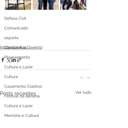
Queimadas
Defesa Civil
Comunicado
esporte
Institucional e Governo
Campanhas
Planejamento
Cultura e Lazer
Cultura
Casamento Coletivo
Ver tudo
Posts recentes
Festival da Banana
Cultura e Lazer
Memória e Cultura