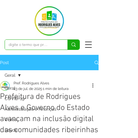
Post
Geral
Pref. Rodrigues Alves
Geral
23 de jul. de 2025
1 min de leitura
Prefeitura de Rodrigues
COVID-19
Alves e Governo do Estado
Administração e Finanças
avançam na inclusão digital
Obras
das comunidades ribeirinhas
Saúde