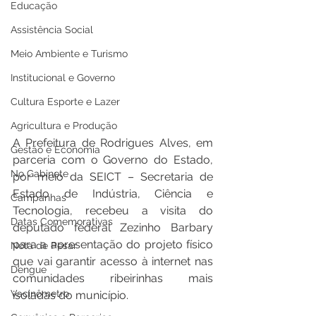
Educação
Assistência Social
Meio Ambiente e Turismo
Institucional e Governo
Cultura Esporte e Lazer
Agricultura e Produção
A Prefeitura de Rodrigues Alves, em 
Gestão e Economia
parceria com o Governo do Estado, 
No Gabinete
por meio da SEICT – Secretaria de 
Estado de Indústria, Ciência e 
Campanhas
Tecnologia, recebeu a visita do 
Datas Comemorativas
deputado federal Zezinho Barbary 
para a apresentação do projeto físico 
Nota de Pesar
que vai garantir acesso à internet nas 
Dengue
comunidades ribeirinhas mais 
Vacinômetro
isoladas do município.