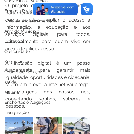
Convênios e Parcerias
O projeto é fruto de uma emenda 
Emenda Parlamentar
parlamentar do deputado e tem 
como objetivo ampliar o acesso à 
Nota de esclarecimento
informação, à educação e aos 
Aniv. do Município
serviços digitais para todos, 
principalmente para quem vive em 
Licitações
áreas de difícil acesso.
Comunidade
Segurança
A inclusão digital é um passo 
fundamental para garantir mais 
Ordem de Serviço
igualdade, oportunidades e cidadania. 
saúde
Muito em breve, a internet vai chegar 
às margens dos nossos rios, 
Malária
conectando sonhos, saberes e 
Enchentes e Alagações
pessoas.
Inauguração
Festival da Banana
SEMULHER