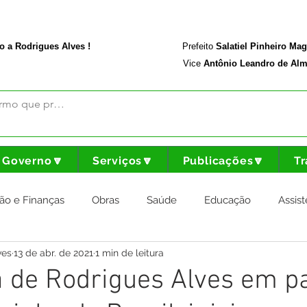
rodriguesalves.ac.gov.br
Portal da Transparência
o a Rodrigues Alves !
Prefeito
Salatiel Pinheiro Ma
Vice
Antônio Leandro de Alm
Governo🔽
Serviços🔽
Publicações🔽
Tr
ão e Finanças
Obras
Saúde
Educação
Assist
ves
13 de abr. de 2021
1 min de leitura
nstitucional e Governo
Cultura Esporte e Lazer
Agricul
a de Rodrigues Alves em p