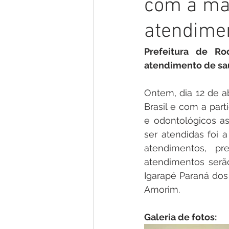
com a mar
Gestão e Economia
No Gab
atendime
Vacinômetro
Convênios e P
Prefeitura de Ro
atendimento de sa
Licitações
Comunidade
Ontem, dia 12 de ab
Brasil e com a par
e odontológicos as
Enchentes e Alagações
In
ser atendidas foi 
atendimentos, pr
atendimentos serão
Igarapé Paraná dos 
Amorim.
Galeria de fotos: