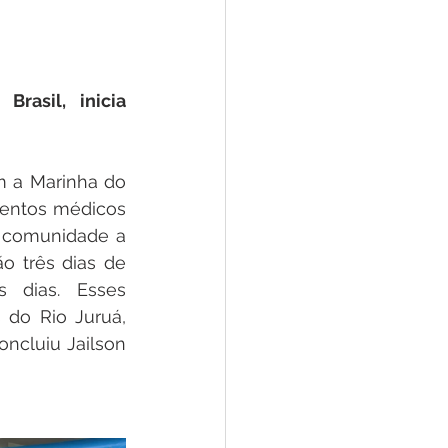
 Pesar
Dengue
Aniv. do Município
asil, inicia 
m a Marinha do 
mentos médicos 
 comunidade a 
o três dias de 
 dias. Esses 
do Rio Juruá, 
ncluiu Jailson 