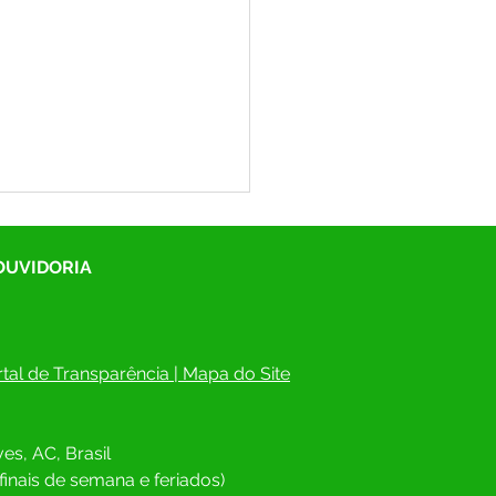
 OUVIDORIA
tal de Transparência
 | 
Mapa do Site
scrições estão abertas!
cipe da 7ª Conferência
es, AC, Brasil
cipal de Saúde de
gues Alves e ajude a
finais de semana e feriados)