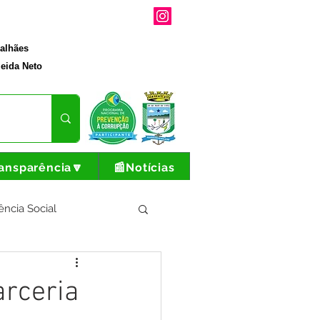
galhães
eida Neto
ansparência🔽
📰Notícias
ência Social
tura e Produção
arceria