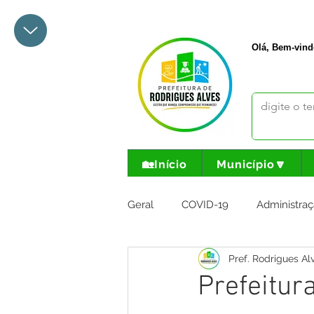
+55 68 3342-1047
prefeito@
Olá, Bem-vind
🏡Início
Município🔽
Geral
COVID-19
Administraç
Pref. Rodrigues Al
Meio Ambiente e Turismo
I
Prefeitur