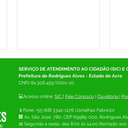
SERVIÇO DE ATENDIMENTO AO CIDADÃO (SIC) E
Prefeitura de Rodrigues Alves - Estado do Acre
CNPJ 
84.306.455/0001-20
💻Acesso online: 
SIC 
| 
Fale Conosco
 | 
Ouvidoria
| 
Por
SAÚDE EM FOCO: RODRIGUES
As in
📱Fone: +55 (68) 
3342-1176 (Jonathas Fabrício)
ALVES PROMOVE MOMENTO
Parti
🏢 
Av. São José, 780, CEP 69985-000, Rodrigues Alv
DE DIÁLOGO E CONSTRUÇÃO
Muni
COLETIVA NA 7ª CONFERÊNCIA
Rodri
📅 Segunda a sexta, das 8:00 às 14;00 (fechado aos 