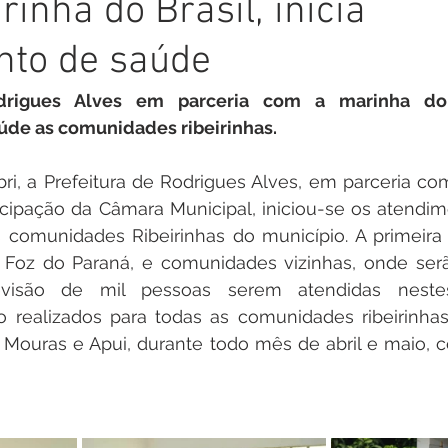
inha do Brasil, inicia
inete
Campanhas
Datas Comemorativas
Nota de
nto de saúde
arcerias
Emenda Parlamentar
Nota de esclarecimento
drigues Alves em parceria com a marinha do Br
úde as comunidades ribeirinhas.
Segurança
Ordem de Serviço
saúde
Malária
ri, a Prefeitura de Rodrigues Alves, em parceria co
ticipação da Câmara Municipal, iniciou-se os atendi
 comunidades Ribeirinhas do município. A primeira
auguração
Festival da Banana
a Foz do Paraná, e comunidades vizinhas, onde serã
evisão de mil pessoas serem atendidas nestes
 realizados para todas as comunidades ribeirinhas 
Mouras e Apui, durante todo mês de abril e maio, co