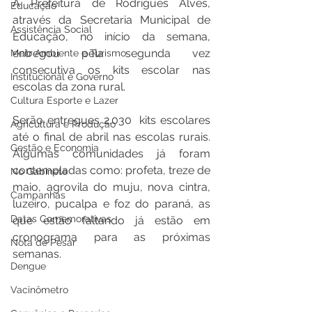
A Prefeitura de Rodrigues Alves, 
Educação
através da Secretaria Municipal de 
Assistência Social
Educação, no início da semana, 
entregou pela segunda vez 
Meio Ambiente e Turismo
consecutiva os kits escolar nas 
Institucional e Governo
escolas da zona rural.   
Cultura Esporte e Lazer
Serão entregues 2.030  kits escolares 
Agricultura e Produção
até o final de abril nas escolas rurais. 
Gestão e Economia
Algumas comunidades já foram 
contempladas como: profeta, treze de 
No Gabinete
maio, agrovila do muju, nova cintra, 
Campanhas
luzeiro, pucalpa e foz do paraná, as 
Datas Comemorativas
que estão faltando já estão em 
cronograma para as próximas 
Nota de Pesar
semanas.  
Dengue
Vacinômetro