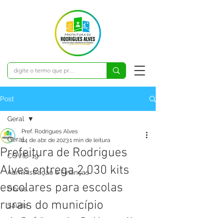
Post
Geral
Pref. Rodrigues Alves
Geral
24 de abr. de 2023
1 min de leitura
Prefeitura de Rodrigues
COVID-19
Alves entrega 2.030 kits
Administração e Finanças
escolares para escolas
Obras
rurais do município
Saúde