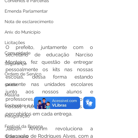
Convênios e Parcerias
Emenda Parlamentar
Nota de esclarecimento
Aniv. do Município
Licitações
O prefeito, juntamente com o 
Comunidade
secretário de educação Narciso 
Monteiro, fez questão de entregar 
Segurança
pessoalmente os kits nas nossas 
Ordem de Serviço
escolas, dessa forma estando 
presente nas unidades escolares 
saúde
junto aos nossos alunos e 
Malária
professores. O olhar de gratidão das 
Enchentes e Alagações
nossas crianças e adolescentes são 
percebidos em cada entrega.  
Inauguração
Festival da Banana
Jaílson Amorim revoluciona a 
Educação de Rodrigues Alves, com a 
SEMULHER