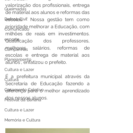
valorização dos profissionais, entrega 
Queimadas
de material aos alunos e reformas das 
Defesa Civil
escolas. ” Nossa gestão tem como 
prioridade melhorar a Educação, com 
Comunicado
milhões de reais em investimentos. 
esporte
Qualificação dos professores, 
melhores salários, reformas de 
Campanhas
escolas e entrega de material aos 
Planejamento
alunos”, enfatizou o prefeito.  
Cultura e Lazer
É a prefeitura municipal através da 
Cultura
Secretaria de Educação fazendo a 
Casamento Coletivo
diferença para o melhor aprendizado 
dos nossos alunos.
Festival da Banana
Cultura e Lazer
Memória e Cultura