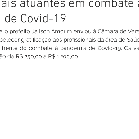
nais atuantes em combate 
inete
Campanhas
Datas Comemorativas
Nota de
 de Covid-19
arcerias
Emenda Parlamentar
Nota de esclarecimento
ra o prefeito Jailson Amorim enviou à Câmara de Vere
abelecer gratificação aos profissionais da área de Saú
e frente do combate à pandemia de Covid-19. Os val
Segurança
Ordem de Serviço
saúde
Malária
vão de R$ 250,00 a R$ 1.200,00.
auguração
Festival da Banana