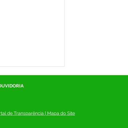
 OUVIDORIA
tal de Transparência
 | 
Mapa do Site
scrições estão abertas!