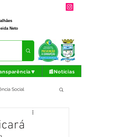
galhães
eida Neto
ansparência🔽
📰Notícias
ência Social
tura e Produção
icará