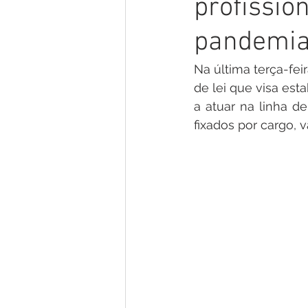
profissio
Gestão e Economia
No Gab
pandemia
Vacinômetro
Convênios e P
Na última terça-fei
de lei que visa est
a atuar na linha d
Licitações
Comunidade
fixados por cargo, 
Enchentes e Alagações
In