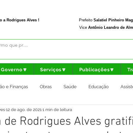
rodriguesalves.ac.gov.br
Portal da Transparência
o a Rodrigues Alves !
Prefeito
Salatiel Pinheiro Ma
Vice
Antônio Leandro de Alm
Governo🔽
Serviços🔽
Publicações🔽
Tr
ão e Finanças
Obras
Saúde
Educação
Assist
ves
12 de ago. de 2021
1 min de leitura
nstitucional e Governo
Cultura Esporte e Lazer
Agricul
a de Rodrigues Alves gratif