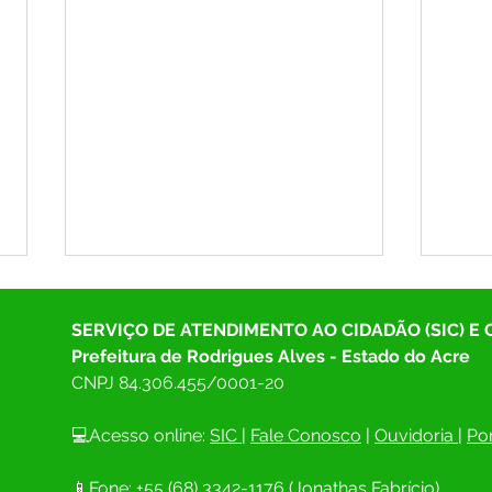
SERVIÇO DE ATENDIMENTO AO CIDADÃO (SIC) E
Prefeitura de Rodrigues Alves - Estado do Acre
CNPJ 
84.306.455/0001-20
💻Acesso online: 
SIC 
| 
Fale Conosco
 | 
Ouvidoria
| 
Por
SAÚDE EM FOCO: RODRIGUES
As in
📱Fone: +55 (68) 
3342-1176 (Jonathas Fabrício)