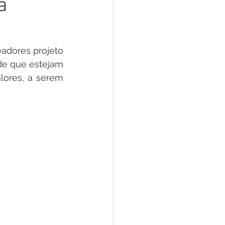
à
 Pesar
Dengue
Aniv. do Município
adores projeto 
de que estejam 
ores, a serem 