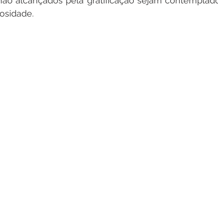
não alcançados pela gratificação sejam contemplado
losidade.