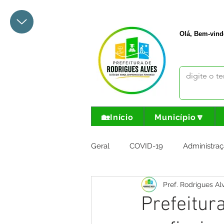
+55 68 3342-1047
prefeito@
Olá, Bem-vind
🏡Início
Município🔽
Geral
COVID-19
Administraç
Pref. Rodrigues Al
Meio Ambiente e Turismo
I
Prefeitur