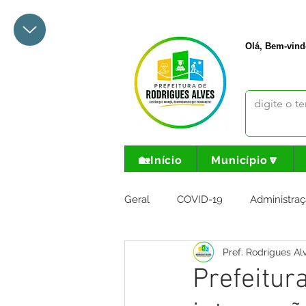
+55 68 3342-1047
prefeito@
Olá, Bem-vind
🏡Início
Município🔽
Geral
COVID-19
Administraç
Pref. Rodrigues Al
Meio Ambiente e Turismo
I
Prefeitur