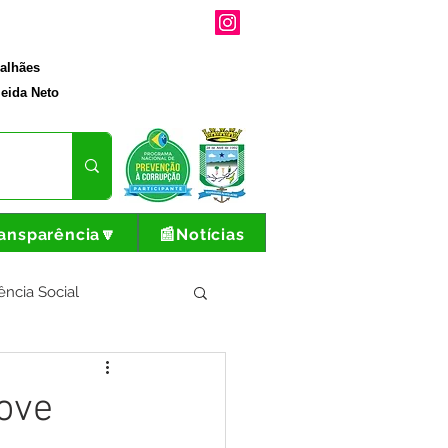
galhães
eida Neto
ansparência🔽
📰Notícias
ência Social
tura e Produção
ove