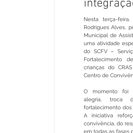
integraçã
Gestão e Economia
No Gab
Nesta terça-feira,
Vacinômetro
Convênios e P
Rodrigues Alves, p
Municipal de Assist
uma atividade espe
Licitações
Comunidade
do SCFV – Serviç
Fortalecimento de
crianças do CRAS
Enchentes e Alagações
In
Centro de Convivên
O momento foi m
alegria, troca 
fortalecimento dos 
A iniciativa refor
convivência, do res
em todas as fases d