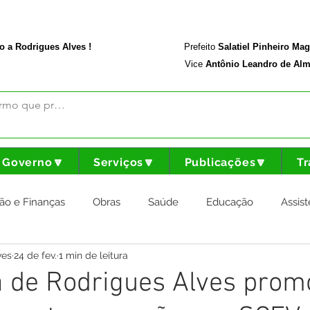
rodriguesalves.ac.gov.br
Portal da Transparência
o a Rodrigues Alves !
Prefeito
Salatiel Pinheiro Ma
Vice
Antônio Leandro de Alm
Governo🔽
Serviços🔽
Publicações🔽
Tr
ão e Finanças
Obras
Saúde
Educação
Assist
ves
24 de fev.
1 min de leitura
nstitucional e Governo
Cultura Esporte e Lazer
Agricul
a de Rodrigues Alves prom