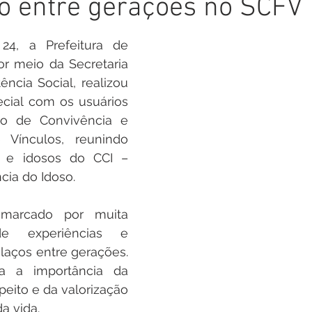
o entre gerações no SCFV
inete
Campanhas
Datas Comemorativas
Nota de
 24, a Prefeitura de 
arcerias
Emenda Parlamentar
Nota de esclarecimento
or meio da Secretaria 
ência Social, realizou 
cial com os usuários 
Segurança
Ordem de Serviço
saúde
Malária
o de Convivência e 
 Vínculos, reunindo 
 e idosos do CCI – 
auguração
Festival da Banana
cia do Idoso.
arcado por muita 
de experiências e 
laços entre gerações. 
ça a importância da 
peito e da valorização 
a vida.