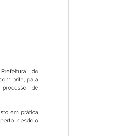
refeitura  de 
om brita, para 
 processo  de 
to em prática  
erto  desde o  