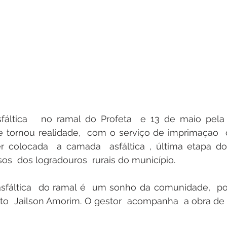
áltica   no ramal do Profeta  e 13 de maio pela P
e tornou realidade,  com o serviço de imprimaçao  c
r colocada  a camada  asfáltica , última etapa do
os  dos logradouros  rurais do município.
sfáltica  do ramal é  um sonho da comunidade,  pos
to  Jailson Amorim. O gestor  acompanha  a obra de p