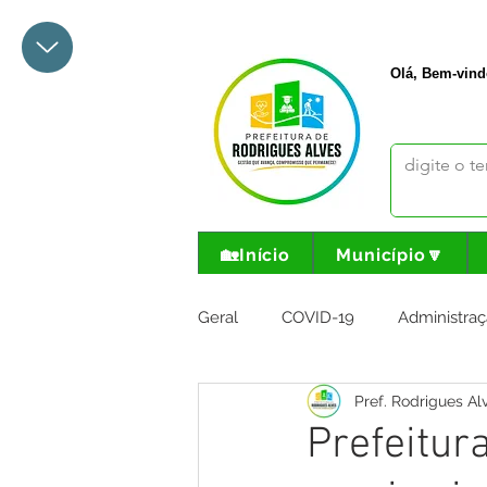
+55 68 3342-1047
prefeito@
Olá, Bem-vind
🏡Início
Município🔽
Geral
COVID-19
Administraç
Pref. Rodrigues Al
Meio Ambiente e Turismo
I
Prefeitur