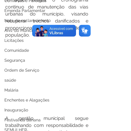
Convênios e Parcerias
contínuo de manutenção das vias 
Emenda Parlamentar
urbanas do município, visando 
Nota de esclarecimento
recuperar trechos danificados e 
proporcionar mais mobilidade à 
Aniv. do Município
população.
Licitações
Comunidade
Segurança
Ordem de Serviço
saúde
Malária
Enchentes e Alagações
Inauguração
A gestão municipal segue 
Festival da Banana
trabalhando com responsabilidade e 
SEMULHER