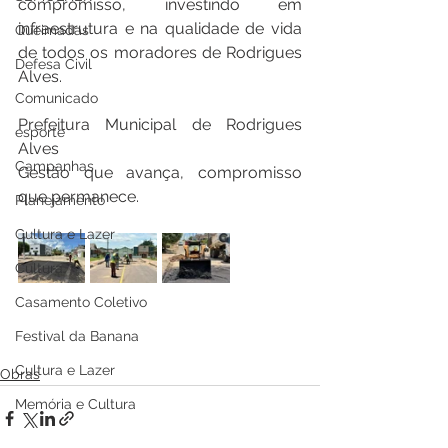
compromisso, investindo em 
infraestrutura e na qualidade de vida 
Queimadas
de todos os moradores de Rodrigues 
Defesa Civil
Alves.
Comunicado
Prefeitura Municipal de Rodrigues 
esporte
Alves
Campanhas
Gestão que avança, compromisso 
que permanece.
Planejamento
Cultura e Lazer
Cultura
Casamento Coletivo
Festival da Banana
Cultura e Lazer
Obras
Memória e Cultura