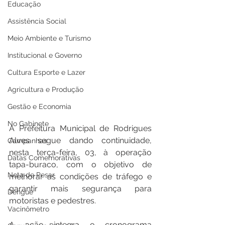
Educação
Assistência Social
Meio Ambiente e Turismo
Institucional e Governo
Cultura Esporte e Lazer
Agricultura e Produção
Gestão e Economia
No Gabinete
A Prefeitura Municipal de Rodrigues 
Alves segue dando continuidade, 
Campanhas
nesta terça-feira, 03, à operação 
Datas Comemorativas
tapa-buraco, com o objetivo de 
Nota de Pesar
melhorar as condições de tráfego e 
garantir mais segurança para 
Dengue
motoristas e pedestres.
Vacinômetro
A ação integra o cronograma 