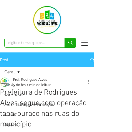
Post
Geral
Pref. Rodrigues Alves
Geral
5 de fev.
1 min de leitura
Prefeitura de Rodrigues
COVID-19
Alves segue com operação
Administração e Finanças
tapa-buraco nas ruas do
Obras
município
Saúde