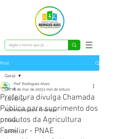
Post
Geral
Pref. Rodrigues Alves
Geral
8 de mar. de 2023
1 min de leitura
Prefeitura divulga Chamada
COVID-19
Pública para suprimento dos
Administração e Finanças
produtos da Agricultura
Obras
Familiar - PNAE
Saúde