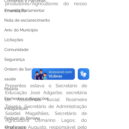
Convênios e Parcerias
produtores/Agricultores do nosso 
município.  
Emenda Parlamentar
Nota de esclarecimento
Aniv. do Município
Licitações
Comunidade
Segurança
Ordem de Serviço
saúde
Presentes estava o Secretário de 
Malária
Educação José Adgarbe, secretária 
Enchentes e Alagações
de Assistência Social Rosimeire 
Teixeira, Secretário de Administração 
Inauguração
Salatiel Magalhães, Secretário de 
Festival da Banana
Agricultura Osmarino Lagos; do 
Professor Augusto, responsável pelo 
SEMULHER