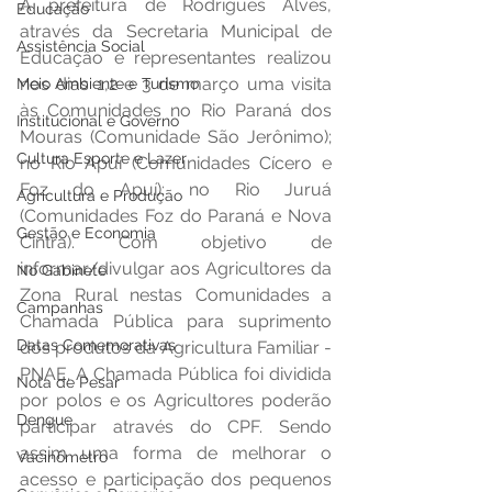
A prefeitura de Rodrigues Alves, 
Educação
através da Secretaria Municipal de 
Assistência Social
Educação e representantes realizou 
nos dias 1,2 e 3 de março uma visita 
Meio Ambiente e Turismo
às Comunidades no Rio Paraná dos 
Institucional e Governo
Mouras (Comunidade São Jerônimo);  
Cultura Esporte e Lazer
no Rio Apuí (Comunidades Cícero e 
Foz do Apuí); no Rio Juruá 
Agricultura e Produção
(Comunidades Foz do Paraná e Nova 
Gestão e Economia
Cintra). Com objetivo de 
informar/divulgar aos Agricultores da 
No Gabinete
Zona Rural nestas Comunidades a 
Campanhas
Chamada Pública para suprimento 
Datas Comemorativas
dos produtos da Agricultura Familiar - 
PNAE. A Chamada Pública foi dividida 
Nota de Pesar
por polos e os Agricultores poderão 
Dengue
participar através do CPF. Sendo 
assim uma forma de melhorar o 
Vacinômetro
acesso e participação dos pequenos 