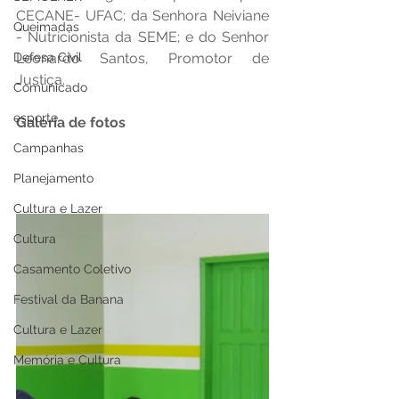
CECANE- UFAC; da Senhora Neiviane 
Queimadas
- Nutricionista da SEME; e do Senhor 
Defesa Civil
Leonardo Santos, Promotor de 
Justiça.
Comunicado
esporte
Galeria de fotos
Campanhas
Planejamento
Cultura e Lazer
Cultura
Casamento Coletivo
Festival da Banana
Cultura e Lazer
Memória e Cultura