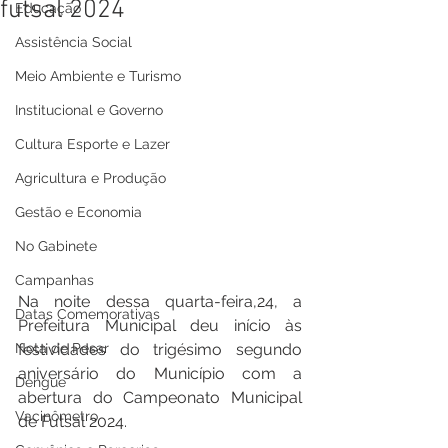
futsal 2024
Educação
Assistência Social
Meio Ambiente e Turismo
Institucional e Governo
Cultura Esporte e Lazer
Agricultura e Produção
Gestão e Economia
No Gabinete
Campanhas
Na noite dessa quarta-feira,24, a 
Datas Comemorativas
Prefeitura Municipal deu início às 
Nota de Pesar
festividades do trigésimo segundo 
aniversário do Município com a 
Dengue
abertura do Campeonato Municipal 
Vacinômetro
de Futsal 2024.