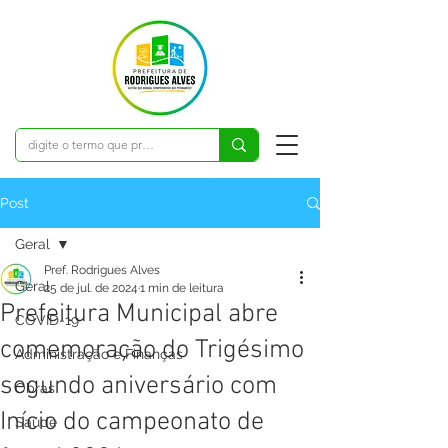
Post
Geral
Pref. Rodrigues Alves
Geral
25 de jul. de 2024
1 min de leitura
Prefeitura Municipal abre
COVID-19
comemoração do Trigésimo
Administração e Finanças
segundo aniversário com
Obras
Início do campeonato de
Saúde