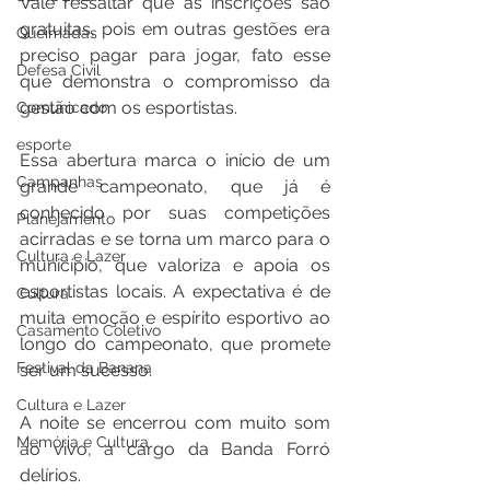
Vale ressaltar que as inscrições são 
gratuitas, pois em outras gestões era 
Queimadas
preciso pagar para jogar, fato esse 
Defesa Civil
que demonstra o compromisso da 
gestão com os esportistas. 
Comunicado
esporte
Essa abertura marca o início de um 
Campanhas
grande campeonato, que já é 
conhecido por suas competições 
Planejamento
acirradas e se torna um marco para o 
Cultura e Lazer
município, que valoriza e apoia os 
esportistas locais. A expectativa é de 
Cultura
muita emoção e espírito esportivo ao 
Casamento Coletivo
longo do campeonato, que promete 
Festival da Banana
ser um sucesso.
Cultura e Lazer
A noite se encerrou com muito som 
Memória e Cultura
ao vivo, a cargo da Banda Forró 
delírios. 