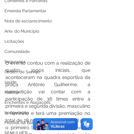
Convênios e Parcerias
Emenda Parlamentar
Nota de esclarecimento
Aniv. do Município
Licitações
Comunidade
Segurança
O evento contou com a realização de 
quatro jogos iniciais, que 
Ordem de Serviço
aconteceram na quadra esportiva da 
saúde
praça Antônio Guilherme, a 
competição vai contar com a 
Malária
participação de 36 times entre a 
Enchentes e Alagações
primeira e segunda divisão, masculino 
Inauguração
e feminino e terá uma premiação no 
total de 28 mil reais, sendo 10 mil para 
Festival da Banana
o primeiro lugar da primeira divisão. 
SEMULHER