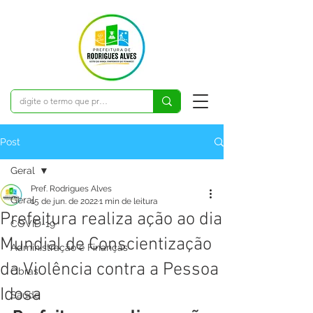
Post
Geral
Pref. Rodrigues Alves
Geral
15 de jun. de 2022
1 min de leitura
Prefeitura realiza ação ao dia
COVID-19
Mundial de Conscientização
Administração e Finanças
da Violência contra a Pessoa
Obras
Idosa
Saúde