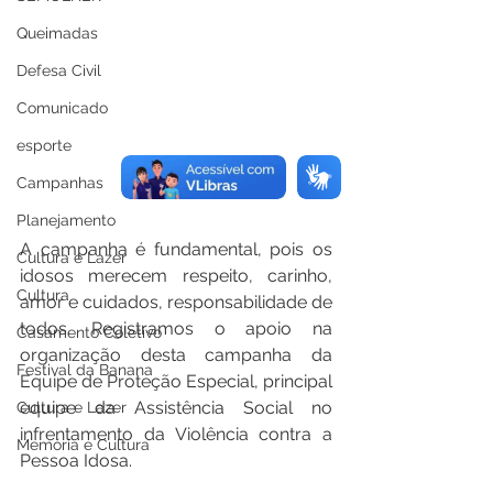
Queimadas
Defesa Civil
Comunicado
esporte
Campanhas
Planejamento
A campanha é fundamental, pois os 
Cultura e Lazer
idosos merecem respeito, carinho, 
Cultura
amor e cuidados, responsabilidade de 
todos. Registramos o apoio na 
Casamento Coletivo
organização desta campanha da 
Festival da Banana
Equipe de Proteção Especial, principal 
equipe da Assistência Social no 
Cultura e Lazer
infrentamento da Violência contra a 
Memória e Cultura
Pessoa Idosa.