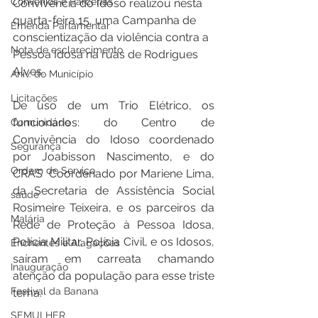
Convênios e Parcerias
Convivência do Idoso realizou nesta 
quarta-feira,15, uma Campanha de 
Emenda Parlamentar
conscientização da violência contra a 
Nota de esclarecimento
Pessoa Idosa na ruas de Rodrigues 
Alves.
Aniv. do Município
Licitações
De uso de um Trio Elétrico, os 
funcionários: do Centro de 
Comunidade
Convivência do Idoso coordenado 
Segurança
por Joabisson Nascimento, e do 
Ordem de Serviço
CRAS  Coordenado por Mariene Lima, 
da Secretaria de Assistência Social 
saúde
Rosimeire Teixeira, e os parceiros da 
Malária
Rede de Proteção à Pessoa Idosa, 
Polícia Militar, Polícia Civil, e os Idosos, 
Enchentes e Alagações
saíram em carreata chamando 
Inauguração
atenção da população para esse triste 
Festival da Banana
tema. 
SEMULHER