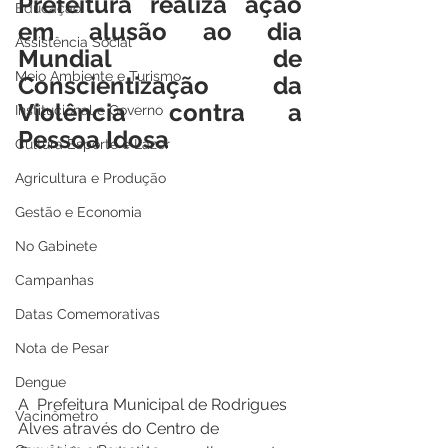
Prefeitura realiza ação 
Educação
em alusão ao dia 
Assistência Social
Mundial de 
Meio Ambiente e Turismo
Conscientização da 
Violência contra a 
Institucional e Governo
Pessoa Idosa
Cultura Esporte e Lazer
Agricultura e Produção
Gestão e Economia
No Gabinete
Campanhas
Datas Comemorativas
Nota de Pesar
Dengue
A  Prefeitura Municipal de Rodrigues 
Vacinômetro
Alves através do Centro de 