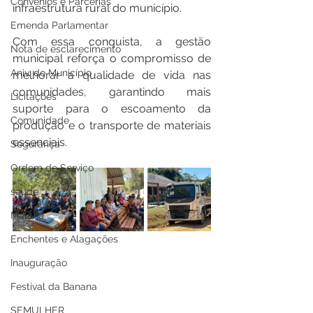
Convênios e Parcerias
infraestrutura rural do município.
Emenda Parlamentar
Com essa conquista, a gestão 
Nota de esclarecimento
municipal reforça o compromisso de 
Aniv. do Município
melhorar a qualidade de vida nas 
comunidades, garantindo mais 
Licitações
suporte para o escoamento da 
Comunidade
produção e o transporte de materiais 
essenciais.
Segurança
Ordem de Serviço
saúde
Malária
Enchentes e Alagações
Inauguração
Festival da Banana
SEMULHER