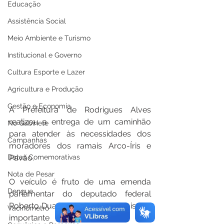
Educação
Assistência Social
Meio Ambiente e Turismo
Institucional e Governo
Cultura Esporte e Lazer
Agricultura e Produção
Gestão e Economia
A Prefeitura de Rodrigues Alves 
realizou a entrega de um caminhão 
No Gabinete
para atender às necessidades dos 
Campanhas
moradores dos ramais Arco-Íris e 
Datas Comemorativas
Pavão.
Nota de Pesar
O veículo é fruto de uma emenda 
Dengue
parlamentar do deputado federal 
Roberto Duarte e representa mais um 
Vacinômetro
importante avanço para a 