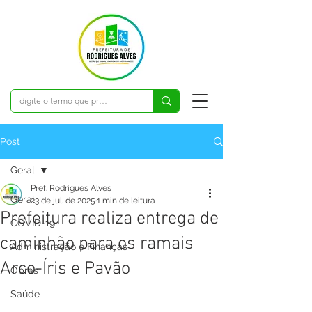
Post
Geral
Pref. Rodrigues Alves
Geral
23 de jul. de 2025
1 min de leitura
Prefeitura realiza entrega de
COVID-19
caminhão para os ramais
Administração e Finanças
Arco-Íris e Pavão
Obras
Saúde