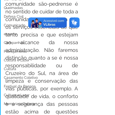
comunidade são-pedrense é 
Queimadas
no sentido de cuidar de toda a 
Defesa Civil
comunidade, trazendo a ela 
Comunicado
os serviços essenciais de que 
tanto precisa e que estejam 
esporte
ao alcance da nossa 
Campanhas
administração. Não faremos 
Planejamento
distinção quanto a se é nossa 
Cultura e Lazer
responsabilidade ou de 
Cultura
Cruzeiro do Sul, na área de 
Casamento Coletivo
limpeza e conservação das 
Festival da Banana
vias públicas, por exemplo. A 
Cultura e Lazer
qualidade de vida, o conforto 
e a segurança das pessoas 
Memória e Cultura
estão acima de questões 