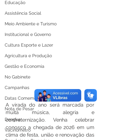
Educação
Assistência Social
Meio Ambiente e Turismo
Institucional e Governo
Cultura Esporte e Lazer
Agricultura e Produção
Gestão e Economia
No Gabinete
Campanhas
Datas Comemorativas
A virada do ano será marcada por 
Nota de Pesar
muita música, alegria e 
Dengue
confraternização. Venha celebrar 
conosco a chegada de 2026 em um 
Vacinômetro
clima de festa, união e renovação das 