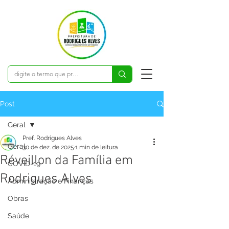
Post
Geral
Pref. Rodrigues Alves
Geral
30 de dez. de 2025
1 min de leitura
Réveillon da Família em
COVID-19
Rodrigues Alves
Administração e Finanças
Obras
Saúde