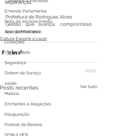
Convênios e Parcerias
esperanças.
Emenda Parlamentar
Prefeitura de Rodrigues Alves
Nota de esclarecimento
Gestão que avança, compromisso 
que permanece.
Aniv. do Município
Cultura Esporte e Lazer
Licitações
Comunidade
Segurança
Ordem de Serviço
saúde
Ver tudo
Posts recentes
Malária
Enchentes e Alagações
Inauguração
Festival da Banana
SEMULHER