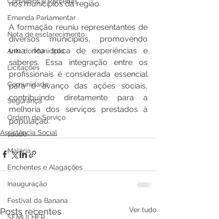
Convênios e Parcerias
nos municípios da região.
Emenda Parlamentar
A formação reuniu representantes de 
Nota de esclarecimento
diversos municípios, promovendo 
uma rica troca de experiências e 
Aniv. do Município
saberes. Essa integração entre os 
Licitações
profissionais é considerada essencial 
Comunidade
para o avanço das ações sociais, 
contribuindo diretamente para a 
Segurança
melhoria dos serviços prestados à 
Ordem de Serviço
população.
Assistência Social
saúde
Malária
Enchentes e Alagações
Inauguração
Festival da Banana
Ver tudo
Posts recentes
SEMULHER