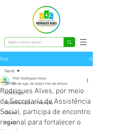
Post
Geral
Pref. Rodrigues Alves
Geral
26 de ago. de 2025
1 min de leitura
Rodrigues Alves, por meio
COVID-19
da Secretaria de Assistência
Administração e Finanças
Social, participa de encontro
Obras
regional para fortalecer o
Saúde