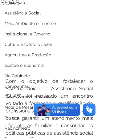
SUAS
Educação
Assistência Social
Meio Ambiente e Turismo
Institucional e Governo
Cultura Esporte e Lazer
Agricultura e Produção
Gestão e Economia
No Gabinete
Com o objetivo de fortalecer o 
Campanhas
Sistema Único de Assistência Social 
(SUAS), foi realizado um encontro 
Datas Comemorativas
voltado à formação e qualificação de 
Nota de Pesar
profissionais da área. A iniciativa 
busca garantir um atendimento mais 
Dengue
eficiente às famílias e consolidar as 
Vacinômetro
políticas públicas de assistência social 