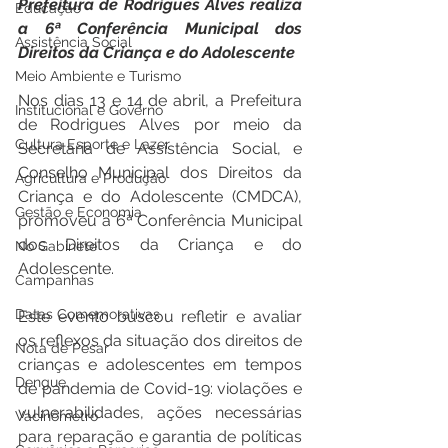
Prefeitura de Rodrigues Alves realiza 
Educação
a 6ª Conferência Municipal dos 
Assistência Social
Direitos da Criança e do Adolescente
Meio Ambiente e Turismo
Nos dias 13 e 14 de abril, a Prefeitura 
Institucional e Governo
de Rodrigues Alves por meio da 
Cultura Esporte e Lazer
Secretaria de Assistência Social, e 
Conselho Municipal dos Direitos da 
Agricultura e Produção
Criança e do Adolescente (CMDCA), 
Gestão e Economia
promoveu a 6ª Conferência Municipal 
dos Direitos da Criança e do 
No Gabinete
Adolescente. 
Campanhas
Datas Comemorativas
Este evento buscou refletir e avaliar 
os reflexos da situação dos direitos de 
Nota de Pesar
crianças e adolescentes em tempos 
Dengue
de pandemia de Covid-19: violações e 
vulnerabilidades, ações necessárias 
Vacinômetro
para reparação e garantia de políticas 