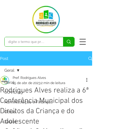
Post
Geral
Pref. Rodrigues Alves
Geral
15 de abr. de 2023
2 min de leitura
Rodrigues Alves realiza a 6ª
COVID-19
Conferência Municipal dos
Administração e Finanças
Direitos da Criança e do
Obras
Adolescente
Saúde