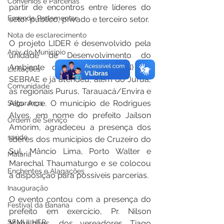
Convênios e Parcerias
partir de encontros entre líderes do 
Emenda Parlamentar
setor público, privado e terceiro setor.
Nota de esclarecimento
O projeto LIDER é desenvolvido pela 
Aniv. do Município
unidade de Desenvolvimento do 
Ambiente de Negócios (DAN) do 
Licitações
SEBRAE e já atendeu, além do Juruá, 
Comunidade
as regionais Purus, Tarauacá/Envira e 
Alto Acre. O município de Rodrigues 
Segurança
Alves, em nome do prefeito Jaílson 
Ordem de Serviço
Amorim, agradeceu a presença dos 
saúde
líderes dos municípios de Cruzeiro do 
Sul, Mâncio Lima, Porto Walter e 
Malária
Marechal Thaumaturgo e se colocou 
Enchentes e Alagações
à disposição para possíveis parcerias.
Inauguração
O evento contou com a presença do 
Festival da Banana
prefeito em exercício, Pr. Nilson 
SEMULHER
Magalhães, dos vereadores Tiago 