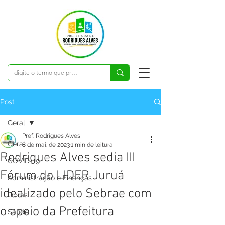
Post
Geral
Pref. Rodrigues Alves
Geral
8 de mai. de 2023
1 min de leitura
Rodrigues Alves sedia III
COVID-19
Fórum do LIDER Juruá
Administração e Finanças
idealizado pelo Sebrae com
Obras
o apoio da Prefeitura
Saúde