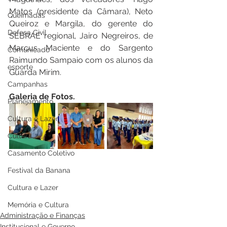
Matos (presidente da Câmara), Neto 
Queimadas
Queiroz e Margila, do gerente do 
Defesa Civil
SEBRAE regional, Jairo Negreiros, de 
Marcus Maciente e do Sargento 
Comunicado
Raimundo Sampaio com os alunos da 
esporte
Guarda Mirim.
Campanhas
Galeria de Fotos.
Planejamento
Cultura e Lazer
Cultura
Casamento Coletivo
Festival da Banana
Cultura e Lazer
Memória e Cultura
Administração e Finanças
Institucional e Governo