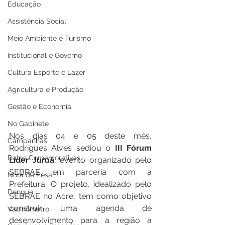
Educação
Assistência Social
Meio Ambiente e Turismo
Institucional e Governo
Cultura Esporte e Lazer
Agricultura e Produção
Gestão e Economia
No Gabinete
Nos dias 04 e 05 deste mês, 
Campanhas
Rodrigues Alves sediou o
 III Fórum 
Datas Comemorativas
Líder Juruá
, evento organizado pelo 
SEBRAE em parceria com a 
Nota de Pesar
Prefeitura. O projeto, idealizado pelo 
Dengue
SEBRAE no Acre, tem como objetivo 
construir uma agenda de 
Vacinômetro
desenvolvimento para a região a 