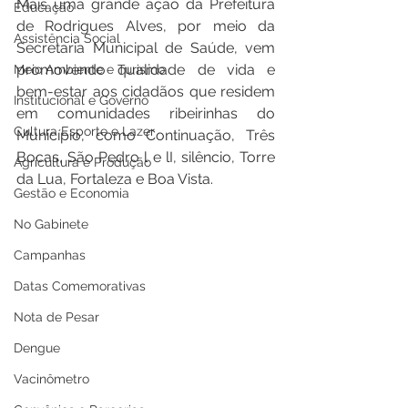
Mais uma grande ação da Prefeitura 
Educação
de Rodrigues Alves, por meio da 
Assistência Social
Secretaria Municipal de Saúde, vem 
promovendo qualidade de vida e 
Meio Ambiente e Turismo
bem-estar aos cidadãos que residem 
Institucional e Governo
em comunidades ribeirinhas do 
Cultura Esporte e Lazer
Município, como Continuação, Três 
Bocas, São Pedro l e lI, silêncio, Torre 
Agricultura e Produção
da Lua, Fortaleza e Boa Vista.
Gestão e Economia
No Gabinete
Campanhas
Datas Comemorativas
Nota de Pesar
Dengue
Vacinômetro