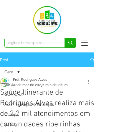
Post
Geral
Pref. Rodrigues Alves
Geral
22 de mar. de 2023
1 min de leitura
Saúde Itinerante de
COVID-19
Rodrigues Alves realiza mais
Administração e Finanças
de 2,2 mil atendimentos em
Obras
comunidades ribeirinhas
Saúde