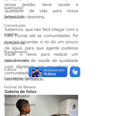
nossa gestão, levar saúde e 
Queimadas
qualidade de vida para nossa 
Defesa Civil
população ribeirinha.
Comunicado
Sabemos, que não fácil chegar com a 
esporte
UBS Fluvial até as comunidades. Foi 
preciso aguardar o rio dá um pouco 
Campanhas
de água, para que agente pudesse 
Planejamento
trazer o navio para realizar um 
atendimento de saúde de qualidade 
Cultura e Lazer
com dignidade aos moradores das 
Cultura
comunidades”. Disse: Aluíldo José, 
Casamento Coletivo
secretário de Saúde.
Festival da Banana
Galeria de fotos
Cultura e Lazer
Memória e Cultura