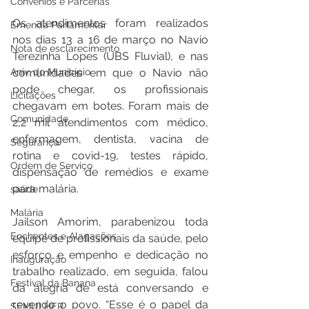
Convênios e Parcerias
Os atendimentos foram realizados 
Emenda Parlamentar
nos dias 13 a 16 de março no Navio 
Nota de esclarecimento
Terezinha Lopes (UBS Fluvial), e nas 
Aniv. do Município
comunidades em que o Navio não 
pode chegar, os profissionais 
Licitações
chegavam em botes. Foram mais de 
Comunidade
2,2 mil atendimentos com médico, 
enfermagem, dentista, vacina de 
Segurança
rotina e covid-19, testes rápido, 
Ordem de Serviço
dispensação de remédios e exame 
para malária.
saúde
Malária
Jailson Amorim, parabenizou toda 
Enchentes e Alagações
equipe de profissionais da saúde, pelo 
esforço e empenho e dedicação no 
Inauguração
trabalho realizado, em seguida, falou 
Festival da Banana
da alegria de está conversando e 
revendo o povo. “Esse é o papel da 
SEMULHER