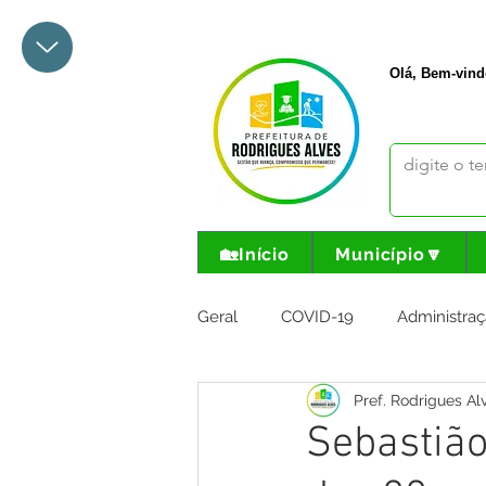
+55 68 3342-1047
prefeito@
Olá, Bem-vind
🏡Início
Município🔽
Geral
COVID-19
Administraç
Pref. Rodrigues Al
Meio Ambiente e Turismo
I
Sebastião