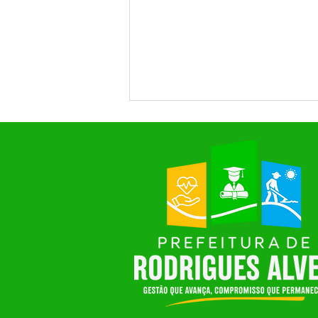
Prefeitura de Rodrigues Alves
realiza grande festa em
homenagem ao Dia das Mães