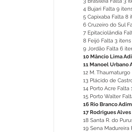
3 Brasiléia Falta 3 i
4 Bujari Falta 9 iten
5 Capixaba Falta 8 
6 Cruzeiro do Sul Fa
7 Epitaciolândia Fal
8 Feijó Falta 3 itens
9 Jordão Falta 6 ite
10 Mâncio Lima Ad
11 Manoel Urbano 
12 M. Thaumaturgo F
13 Plácido de Castro
14 Porto Acre Falta 
15 Porto Walter Falt
16 Rio Branco Adi
17 Rodrigues Alve
18 Santa R. do Purus
19 Sena Madureira F