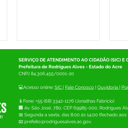
SERVIÇO DE ATENDIMENTO AO CIDADÃO (SIC) E
Prefeitura de Rodrigues Alves - Estado do Acre
CNPJ 
84.306.455/0001-20
💻Acesso online: 
SIC 
| 
Fale Conosco
 | 
Ouvidoria
| 
Por
Prefeitura de Rodrigues Alves
Prefe
📱Fone: +55 (68) 
3342-1176 (Jonathas Fabrício)
firma parceria com o TJAC para
e Def
🏢 
Av. São José, 780, CEP 69985-000, Rodrigues Alv
realização do Projeto Cidadão e
moni
ações sociais
Muni
📅 Segunda a sexta, das 8:00 às 14;00 (fechado aos 
📧
prefeito@rodriguesalves.ac.gov.