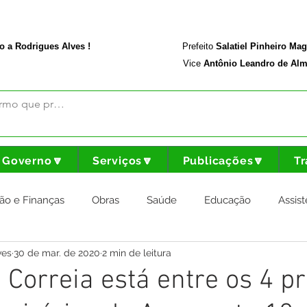
rodriguesalves.ac.gov.br
Portal da Transparência
o a Rodrigues Alves !
Prefeito
Salatiel Pinheiro Ma
Vice
Antônio Leandro de Alm
Governo🔽
Serviços🔽
Publicações🔽
Tr
ão e Finanças
Obras
Saúde
Educação
Assist
ves
30 de mar. de 2020
2 min de leitura
nstitucional e Governo
Cultura Esporte e Lazer
Agricul
 Correia está entre os 4 pr