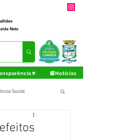
galhães
eida Neto
ansparência🔽
📰Notícias
ência Social
tura e Produção
efeitos