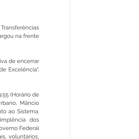
ansferências 
rgou na frente 
va de encerrar 
e Excelência", 
:55 (Horário de 
rbano, Mâncio 
to ao Sistema. 
implência dos 
overno Federal 
, voluntários, 