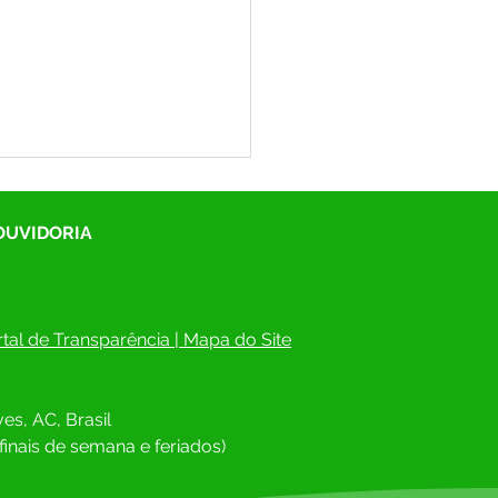
 OUVIDORIA
tal de Transparência
 | 
Mapa do Site
itura de Rodrigues Alves
esa Civil Estadual
es, AC, Brasil
toram erosão no Cemitério
cipal
finais de semana e feriados)