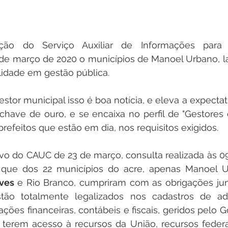
ção do Serviço Auxiliar de Informações para Tr
 de março de 2020 o municípios de Manoel Urbano, la
lidade em gestão pública.
tor municipal isso é boa notícia, e eleva a expectati
ave de ouro, e se encaixa no perfil de "Gestores d
 prefeitos que estão em dia, nos requisitos exigidos.  
ivo do CAUC de 23 de março, c
onsulta realizada às 09
que dos 22 municípios do acre, apenas Manoel U
ves 
e Rio Branco, cumpriram com as obrigações jun
stão totalmente legalizados nos cadastros de ad
ções financeiras, contábeis e fiscais, geridos pelo G
 terem acesso à recursos da União, recursos federais