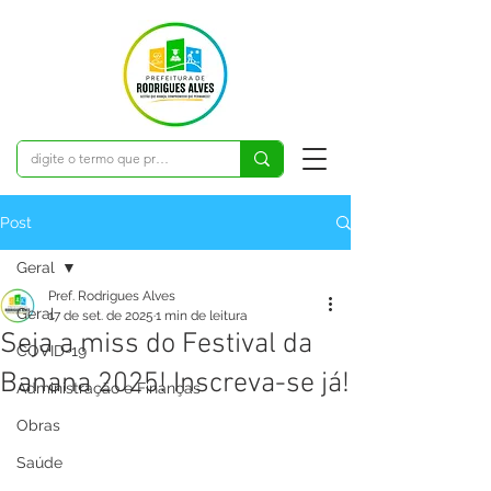
Post
Geral
Pref. Rodrigues Alves
Geral
17 de set. de 2025
1 min de leitura
Seja a miss do Festival da
COVID-19
Banana 2025! Inscreva-se já!
Administração e Finanças
Obras
Saúde