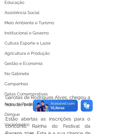
Educação
Assistência Social
Meio Ambiente e Turismo
Institucional e Governo
Cultura Esporte e Lazer
Agricultura e Produção
Gestão e Economia
No Gabinete
Campanhas
Datas Comemorativas
Garotas de Rodrigues Alves, chegou a 
Nota de Pesar
hora de brilhar! 
Dengue
Estão abertas as inscrições para o 
Vacinômetro
concurso Rainha do Festival da 
Banana 2025. Esta é a sua chance de 