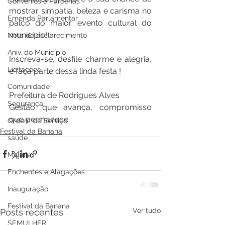
Convênios e Parcerias
mostrar simpatia, beleza e carisma no 
Emenda Parlamentar
palco do maior evento cultural do 
município! 
Nota de esclarecimento
Aniv. do Município
Inscreva-se, desfile charme e alegria, 
Licitações
e faça parte dessa linda festa !
Comunidade
Prefeitura de Rodrigues Alves
Segurança
Gestão que avança, compromisso 
que permanece
Ordem de Serviço
Festival da Banana
saúde
Malária
Enchentes e Alagações
Inauguração
Festival da Banana
Ver tudo
Posts recentes
SEMULHER