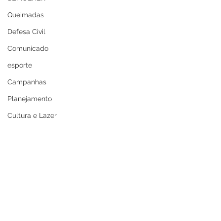
Queimadas
Defesa Civil
Comunicado
esporte
Campanhas
Planejamento
Cultura e Lazer
Cultura
Casamento Coletivo
Festival da Banana
Cultura e Lazer
Memória e Cultura