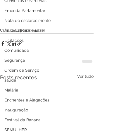
Convênios e Parcerias
Emenda Parlamentar
Nota de esclarecimento
Cultura Esporte e Lazer
Aniv. do Município
Licitações
Comunidade
Segurança
Ordem de Serviço
Ver tudo
Posts recentes
saúde
Malária
Enchentes e Alagações
Inauguração
Festival da Banana
SEMULHER