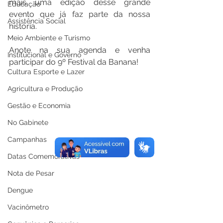
mais uma edição desse grande 
Educação
evento que já faz parte da nossa 
Assistência Social
história. 
Meio Ambiente e Turismo
Anote na sua agenda e venha 
Institucional e Governo
participar do 9º Festival da Banana!
Cultura Esporte e Lazer
Agricultura e Produção
Gestão e Economia
No Gabinete
Campanhas
Datas Comemorativas
Nota de Pesar
Dengue
Vacinômetro