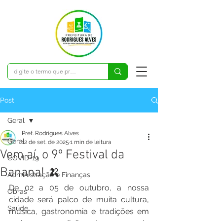
Post
Geral
Pref. Rodrigues Alves
Geral
12 de set. de 2025
1 min de leitura
Vem aí, o 9º Festival da
COVID-19
Banana! 🍌
Administração e Finanças
De 02 a 05 de outubro, a nossa 
Obras
cidade será palco de muita cultura, 
Saúde
música, gastronomia e tradições em 