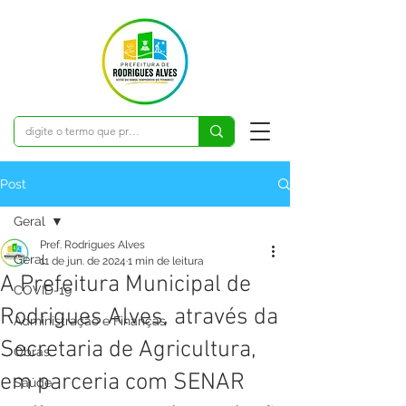
Post
Geral
Pref. Rodrigues Alves
Geral
11 de jun. de 2024
1 min de leitura
A Prefeitura Municipal de
COVID-19
Rodrigues Alves, através da
Administração e Finanças
Secretaria de Agricultura,
Obras
em parceria com SENAR
Saúde