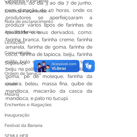
Convênios e Parcerias
Menezes, do dia 3 ao dia 7 de junho, 
com duração de 40 horas, onde os 
Emenda Parlamentar
produtores se aperfeiçoaram a 
Nota de esclarecimento
produzir vários tipos de farinhas de 
Aniv. do Município
qualidade e seus derivados, como: 
farinha branca, farinha creme, farinha 
Licitações
amarela, farinha de goma, farinha de 
Comunidade
coco, farinha de tapioca, beiju, farinha 
milito bolo de mandioca, beiju seco, 
Segurança
beiju na palha da banana, biscoito de 
Ordem de Serviço
goma, pé de moleque, farinha da 
crueira, beleu, massa fina, quibe de 
saúde
mandioca, macarrão da casca da 
Malária
mandioca, e pato no tucupi. 
Enchentes e Alagações
Inauguração
Festival da Banana
SEMULHER