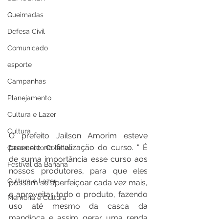
Queimadas
Defesa Civil
Comunicado
esporte
Campanhas
Planejamento
Cultura e Lazer
Cultura
O prefeito Jaílson Amorim esteve 
presente na finalização do curso. " É 
Casamento Coletivo
de suma importância esse curso aos 
Festival da Banana
nossos produtores, para que eles 
Cultura e Lazer
possam se aperfeiçoar cada vez mais, 
e aproveitar todo o produto, fazendo 
Memória e Cultura
uso até mesmo da casca da 
mandioca e assim gerar uma renda 