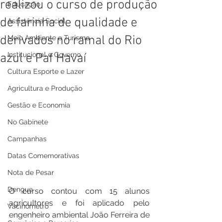
realizou o curso de produção
Educação
de farinha de qualidade e
Assistência Social
derivados no ramal do Rio
Meio Ambiente e Turismo
Institucional e Governo
azul e Paf Havaí
Cultura Esporte e Lazer
Agricultura e Produção
Gestão e Economia
No Gabinete
Campanhas
Datas Comemorativas
Nota de Pesar
Dengue
O curso contou com 15 alunos 
agricultores e foi aplicado pelo 
Vacinômetro
engenheiro ambiental João Ferreira de 