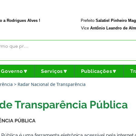
rodriguesalves.ac.gov.br
Portal da Transparência
o a Rodrigues Alves !
Prefeito
Salatiel Pinheiro Ma
Vice
Antônio Leandro de Alm
Governo🔽
Serviços🔽
Publicações🔽
Tr
parência > Radar Nacional de Transparência
de Transparência Pública
ÊNCIA PÚBLICA
 Pública é uma ferramenta eletrônica acessível pela interne