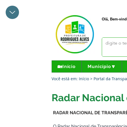
+55 68 3342-1047
prefeito@
Olá, Bem-vind
🏡Início
Município🔽
Você está em: Início > Portal da Trans
Radar Nacional 
RADAR NACIONAL DE TRANSPAR
O Radar Nacional de Transparência