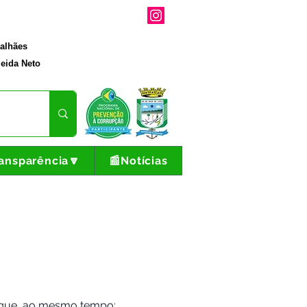
galhães
eida Neto
ansparência🔽
📰Notícias
t que, ao mesmo tempo: