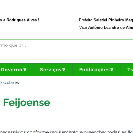
rodriguesalves.ac.gov.br
Portal da Transparência
o a Rodrigues Alves !
Prefeito
Salatiel Pinheiro Ma
Vice
Antônio Leandro de Alm
Governo🔽
Serviços🔽
Publicações🔽
Tr
 Escolares
 Feijoense
cessários conforme regulamento e preencher todas as fichas 