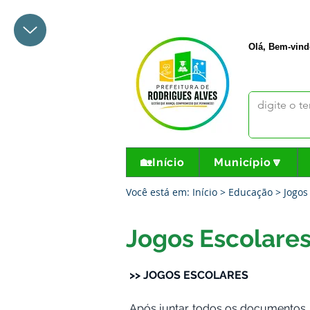
+55 68 3342-1047
prefeito@
Olá, Bem-vind
🏡Início
Município🔽
Você está em: Início > Educação > Jogos
Jogos Escolares
>> JOGOS ESCOLARES
Após juntar todos os documentos ne