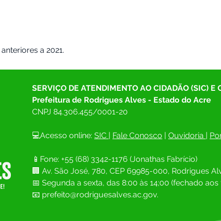
anteriores a 2021.
SERVIÇO DE ATENDIMENTO AO CIDADÃO (SIC) E
Prefeitura de Rodrigues Alves - Estado do Acre
CNPJ 
84.306.455/0001-20
💻Acesso online: 
SIC 
| 
Fale Conosco
 | 
Ouvidoria
| 
Por
📱Fone: +55 (68) 
3342-1176 (Jonathas Fabrício)
🏢 
Av. São José, 780, CEP 69985-000, Rodrigues Alv
📅 Segunda a sexta, das 8:00 às 14;00 (fechado aos 
📧
prefeito@rodriguesalves.ac.gov.