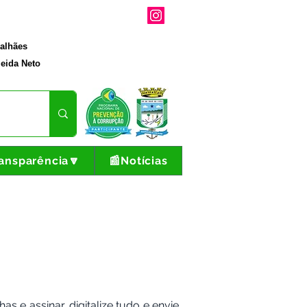
galhães
eida Neto
ansparência🔽
📰Notícias
e assinar, digitalize tudo e envie 