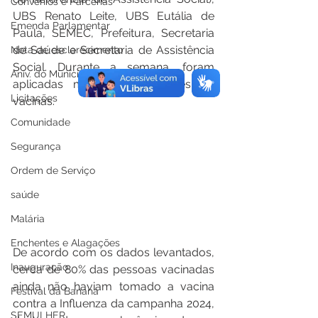
Convênios e Parcerias
UBS Renato Leite, UBS Eutália de 
Emenda Parlamentar
Paula, SEMEC, Prefeitura, Secretaria 
de Saúde e Secretaria de Assistência 
Nota de esclarecimento
Social. Durante a semana, foram 
Aniv. do Município
aplicadas mais de 427 doses de 
Licitações
vacinas.
Comunidade
Segurança
Ordem de Serviço
saúde
Malária
Enchentes e Alagações
De acordo com os dados levantados, 
Inauguração
cerca de 80% das pessoas vacinadas 
ainda não haviam tomado a vacina 
Festival da Banana
contra a Influenza da campanha 2024, 
SEMULHER