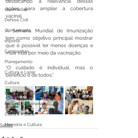
destacando a relevância dessas 
ações para ampliar a cobertura 
Queimadas
vacinal.
Defesa Civil
Comunicado
A Semana Mundial de Imunização 
tem como objetivo principal mostrar 
esporte
que é possível ter menos doenças e 
Campanhas
mais vida por meio da vacinação.
Planejamento
“O cuidado é individual, mas o 
Cultura e Lazer
benefício é de todos.”
Cultura
Casamento Coletivo
Festival da Banana
Cultura e Lazer
Memória e Cultura
Saúde