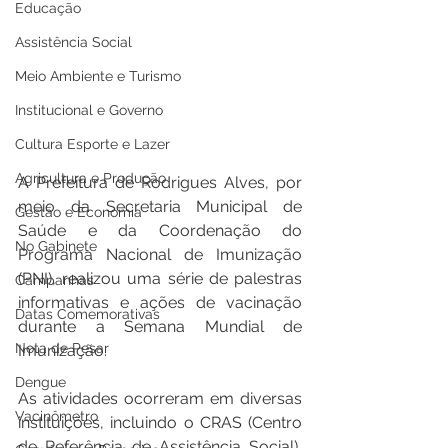
Educação
Assistência Social
Meio Ambiente e Turismo
Institucional e Governo
Cultura Esporte e Lazer
Agricultura e Produção
A Prefeitura de Rodrigues Alves, por 
meio da Secretaria Municipal de 
Gestão e Economia
Saúde e da Coordenação do 
No Gabinete
Programa Nacional de Imunização 
(PNI), realizou uma série de palestras 
Campanhas
informativas e ações de vacinação 
Datas Comemorativas
durante a Semana Mundial de 
Nota de Pesar
Imunização.
Dengue
As atividades ocorreram em diversas 
Vacinômetro
instituições, incluindo o CRAS (Centro 
de Referência de Assistência Social), 