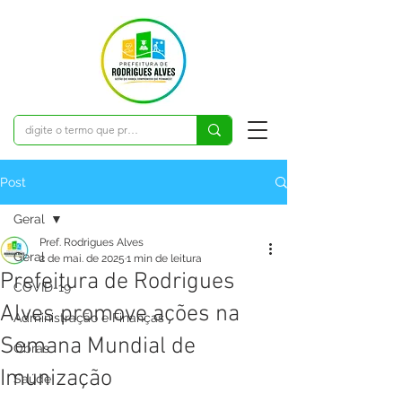
Post
Geral
Pref. Rodrigues Alves
Geral
2 de mai. de 2025
1 min de leitura
Prefeitura de Rodrigues
COVID-19
Alves promove ações na
Administração e Finanças
Semana Mundial de
Obras
Imunização
Saúde