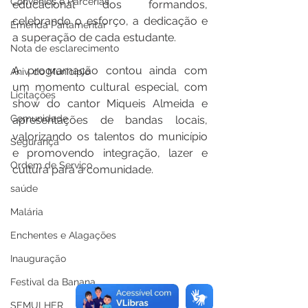
Convênios e Parcerias
educacional dos formandos, 
celebrando o esforço, a dedicação e 
Emenda Parlamentar
a superação de cada estudante.
Nota de esclarecimento
A programação contou ainda com 
Aniv. do Município
um momento cultural especial, com 
Licitações
show do cantor Miqueis Almeida e 
Comunidade
apresentações de bandas locais, 
valorizando os talentos do município 
Segurança
e promovendo integração, lazer e 
Ordem de Serviço
cultura para a comunidade.
saúde
Malária
Enchentes e Alagações
Inauguração
Festival da Banana
SEMULHER