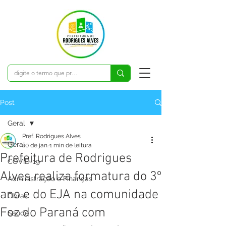
Post
Geral
Pref. Rodrigues Alves
Geral
20 de jan.
1 min de leitura
Prefeitura de Rodrigues
COVID-19
Alves realiza formatura do 3º
Administração e Finanças
ano e do EJA na comunidade
Obras
Foz do Paraná com
Saúde