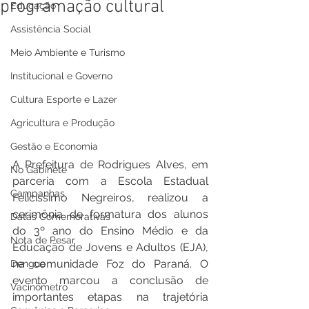
programação cultural
Educação
Assistência Social
Meio Ambiente e Turismo
Institucional e Governo
Cultura Esporte e Lazer
Agricultura e Produção
Gestão e Economia
A Prefeitura de Rodrigues Alves, em 
No Gabinete
parceria com a Escola Estadual 
Campanhas
Felicíssimo Negreiros, realizou a 
cerimônia de formatura dos alunos 
Datas Comemorativas
do 3º ano do Ensino Médio e da 
Nota de Pesar
Educação de Jovens e Adultos (EJA), 
na comunidade Foz do Paraná. O 
Dengue
evento marcou a conclusão de 
Vacinômetro
importantes etapas na trajetória 