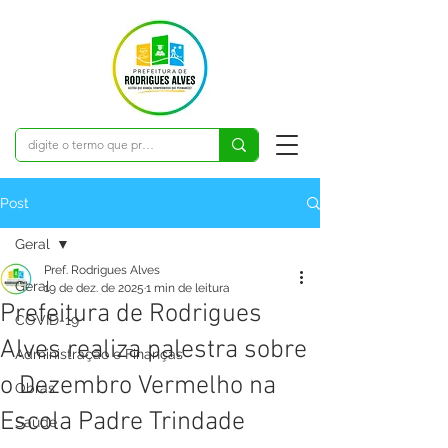
Post
Geral
Pref. Rodrigues Alves
Geral
19 de dez. de 2025
1 min de leitura
Prefeitura de Rodrigues
COVID-19
Alves realiza palestra sobre
Administração e Finanças
o Dezembro Vermelho na
Obras
Escola Padre Trindade
Saúde