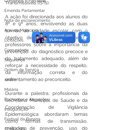
Convênios e Parcerias
Transmissíveis (ISTs).
Emenda Parlamentar
A ação foi direcionada aos alunos do 
Nota de esclarecimento
8º e 9º anos, envolvendo as duas 
turmas da unidade escolar, com o 
Aniv. do Município
objetivo de orientar estudantes e 
Licitações
professores sobre a importância da 
Comunidade
prevenção, do diagnóstico precoce e 
do tratamento adequado, além de 
Segurança
reforçar a necessidade do respeito, 
Ordem de Serviço
da informação correta e do 
enfrentamento ao preconceito.
saúde
Malária
Durante a palestra, profissionais da 
Enchentes e Alagações
Secretaria Municipal de Saúde e da 
Coordenação de Vigilância 
Inauguração
Epidemiológica abordaram temas 
Festival da Banana
como formas de transmissão, 
métodos de prevenção, uso do 
SEMULHER