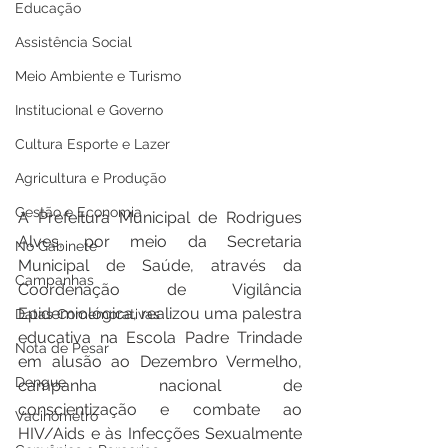
Educação
Assistência Social
Meio Ambiente e Turismo
Institucional e Governo
Cultura Esporte e Lazer
Agricultura e Produção
Gestão e Economia
A Prefeitura Municipal de Rodrigues 
Alves, por meio da Secretaria 
No Gabinete
Municipal de Saúde, através da 
Campanhas
Coordenação de Vigilância 
Epidemiológica, realizou uma palestra 
Datas Comemorativas
educativa na Escola Padre Trindade 
Nota de Pesar
em alusão ao Dezembro Vermelho, 
Dengue
campanha nacional de 
conscientização e combate ao 
Vacinômetro
HIV/Aids e às Infecções Sexualmente 