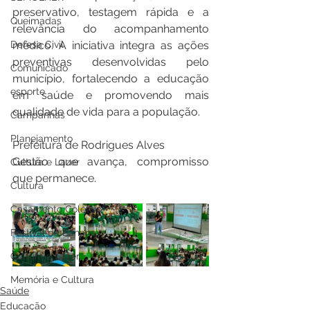
preservativo, testagem rápida e a 
Queimadas
relevância do acompanhamento 
médico. A iniciativa integra as ações 
Defesa Civil
preventivas desenvolvidas pelo 
Comunicado
município, fortalecendo a educação 
esporte
em saúde e promovendo mais 
qualidade de vida para a população.
Campanhas
Planejamento
Prefeitura de Rodrigues Alves
Gestão que avança, compromisso 
Cultura e Lazer
que permanece.
Cultura
Casamento Coletivo
Festival da Banana
Cultura e Lazer
Memória e Cultura
Saúde
Educação