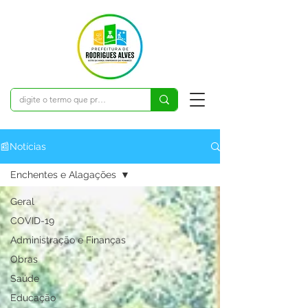
📰Notícias
Enchentes e Alagações
Geral
COVID-19
Administração e Finanças
Obras
Saúde
Educação