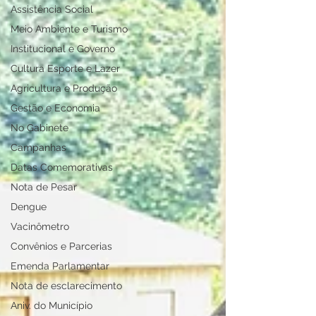
Assistência Social
Meio Ambiente e Turismo
Institucional e Governo
Cultura Esporte e Lazer
Agricultura e Produção
Gestão e Economia
No Gabinete
Campanhas
Datas Comemorativas
Nota de Pesar
Dengue
Vacinômetro
Convênios e Parcerias
Emenda Parlamentar
Nota de esclarecimento
Aniv. do Município