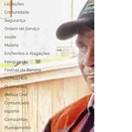
Licitações
Comunidade
Segurança
Ordem de Serviço
saúde
Malária
Enchentes e Alagações
Inauguração
Festival da Banana
SEMULHER
Queimadas
Defesa Civil
Comunicado
esporte
Campanhas
Planejamento