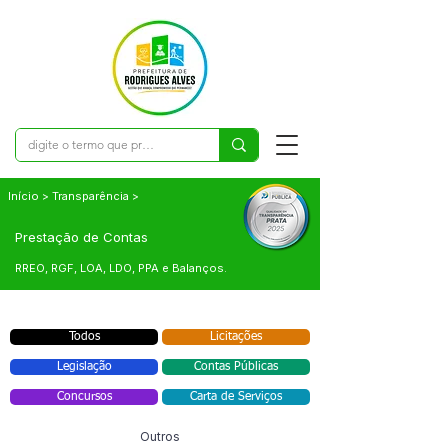
Início > Transparência >
Prestação de Contas
RREO, RGF, LOA, LDO, PPA e Balanços.
Todos
Licitações
Legislação
Contas Públicas
Concursos
Carta de Serviços
Outros