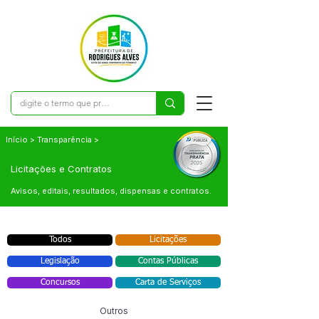
Início > Transparência >
Licitações e Contratos
Avisos, editais, resultados, dispensas e contratos.
Todos
Licitações
Legislação
Contas Públicas
Concursos
Carta de Serviços
Outros