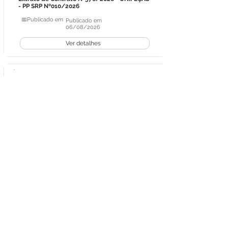
- PP SRP Nº010/2026
📅Publicado em
Publicado em
06/08/2026
Ver detalhes
Licitações
Extrato de Contrato
Extrato de Contrato Nº575/2026 - UNIPEÇAS
- PP SRP Nº010/2026
📅Publicado em
Publicado em
06/08/2026
Ver detalhes
Licitações
Extrato de Contrato