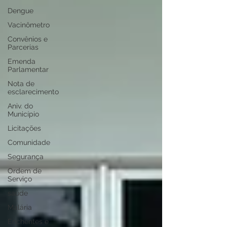
Dengue
Vacinômetro
Convênios e
Parcerias
Emenda
Parlamentar
Nota de
esclarecimento
Aniv. do
Município
Licitações
Comunidade
Segurança
Ordem de
Serviço
saúde
Malária
Enchentes e