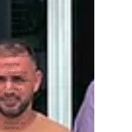
Alagações
Inauguração
Festival da
Banana
SEMULHER
Queimadas
Defesa Civil
Comunicado
esporte
Campanhas
Planejamento
Cultura e
Lazer
Cultura
Casamento
Coletivo
Festival da
Banana