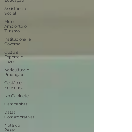
Educação
Assistência
Social
Meio
Ambiente e
Turismo
Institucional e
Governo
Cultura
Esporte e
Lazer
Agricultura e
Produção
Gestão e
Economia
No Gabinete
Campanhas
Datas
Comemorativas
Nota de
Pesar