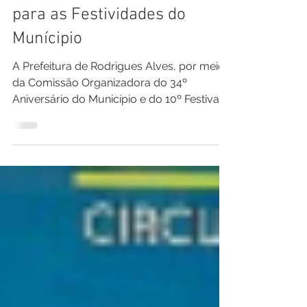
Segurança e Planejamento
para as Festividades do
Munícipio
A Prefeitura de Rodrigues Alves, por meio
da Comissão Organizadora do 34º
Aniversário do Município e do 10º Festival
da Banana, realizou uma importante
reunião com representantes do IDAF,
Corpo de Bombeiros, Polícia Militar, 12ª
CIRETRAN e da equipe de segurança
privada para definir as estratégias e o
esquema de segurança que serão
adotados durante toda a programação. A
integração entre os órgãos envolvidos
reforça o compromisso da administração
municipal em garantir um event