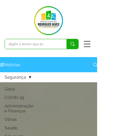
📰Notícias
Segurança
Geral
COVID-19
Administração
e Finanças
Obras
Saúde