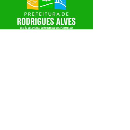
SERVIÇO DE ATENDIMENTO AO CIDADÃO 
(SIC) E OUVIDORIA
Prefeitura de Rodrigues Alves - Estado do 
Acre
CNPJ 
84.306.455/0001-20
💻Acesso online: 
SIC 
| 
Fale Conosco
 | 
Ouvidoria
| 
Portal de Transparência
 | 
Mapa do Site
📱Fone: +55 (68) 
3342-1176 (Jonathas 
Fabrício)
🏢 
Av. São José, 780, CEP 69985-000, 
Rodrigues Alves, AC, Brasil
📅 Segunda a sexta, das 8:00 às 14;00 
(fechado aos finais de semana e feriados)