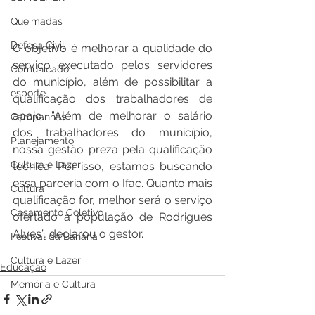
Queimadas
Defesa Civil
O objetivo é melhorar a qualidade do 
serviço executado pelos servidores 
Comunicado
do município, além de possibilitar a 
esporte
qualificação dos trabalhadores de 
apoio. ”Além de melhorar o salário 
Campanhas
dos trabalhadores do município, 
Planejamento
nossa gestão preza pela qualificação 
Cultura e Lazer
técnica. Por isso, estamos buscando 
essa parceria com o Ifac. Quanto mais 
Cultura
qualificação for, melhor será o serviço 
Casamento Coletivo
ofertado à população de Rodrigues 
Alves”, declarou o gestor.
Festival da Banana
Cultura e Lazer
Educação
Memória e Cultura