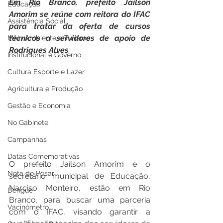
Em Rio Branco, prefeito Jaílson 
Educação
Amorim se reúne com reitora do IFAC 
Assistência Social
para tratar da oferta de cursos 
técnicos a servidores de apoio de 
Meio Ambiente e Turismo
Rodrigues Alves
Institucional e Governo
Cultura Esporte e Lazer
Agricultura e Produção
Gestão e Economia
No Gabinete
Campanhas
Datas Comemorativas
O prefeito Jaílson Amorim e o 
Nota de Pesar
secretário municipal de Educação, 
Narciso Monteiro, estão em Rio 
Dengue
Branco, para buscar uma parceria 
Vacinômetro
com o IFAC, visando garantir a 