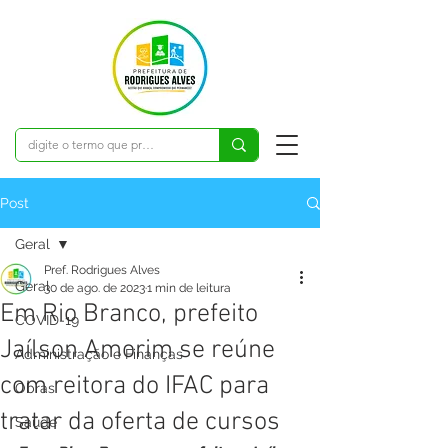
Post
Geral
Pref. Rodrigues Alves
Geral
30 de ago. de 2023
1 min de leitura
Em Rio Branco, prefeito
COVID-19
Jaílson Amorim se reúne
Administração e Finanças
com reitora do IFAC para
Obras
tratar da oferta de cursos
Saúde