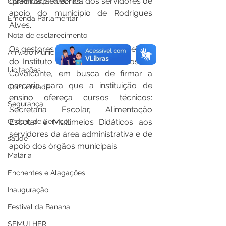
qualificação técnica dos servidores de 
Convênios e Parcerias
apoio do município de Rodrigues 
Emenda Parlamentar
Alves.  
Nota de esclarecimento
Os gestores se reuniram com a reitora 
Aniv. do Município
do Instituto Federal do Acre, Rosana 
Licitações
Cavalcante, em busca de firmar a 
parceria para que a instituição de 
Comunidade
ensino ofereça cursos técnicos: 
Segurança
Secretaria Escolar, Alimentação 
Escolar e Multimeios Didáticos aos 
Ordem de Serviço
servidores da área administrativa e de 
saúde
apoio dos órgãos municipais.  
Malária
Enchentes e Alagações
Inauguração
Festival da Banana
SEMULHER