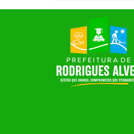
Prefeitura de Rodrigues Alves
realiza grande festa em
homenagem ao Dia das Mães