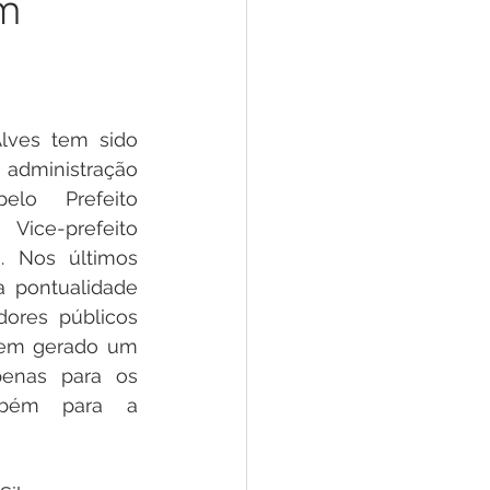
am
 Pesar
Dengue
Aniv. do Município
lves tem sido 
administração 
lo Prefeito 
ice-prefeito 
. Nos últimos 
 pontualidade 
ores públicos 
em gerado um 
enas para os 
mbém para a 