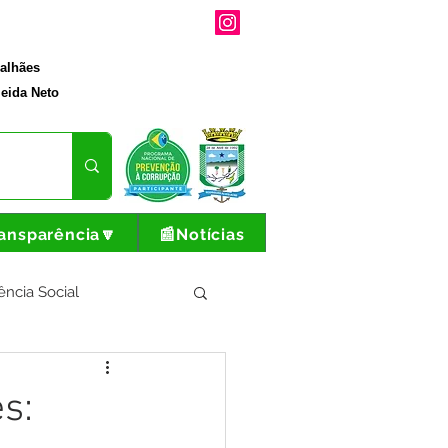
galhães
eida Neto
ansparência🔽
📰Notícias
ência Social
tura e Produção
s: