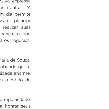
ilva expressa 
cimento: “A 
 dia permite 
sam planejar 
realizar suas 
rança, o que 
a os negócios, 
aria de Souza, 
 sabendo que o 
lidade enorme. 
em o medo de 
 regularidade: 
a honrar seus 