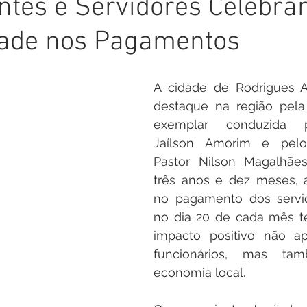
ntes e Servidores Celebr
inete
Campanhas
Datas Comemorativas
Nota de
dade nos Pagamentos
arcerias
Emenda Parlamentar
Nota de esclarecimento
A cidade de Rodrigues A
destaque na região pela 
Segurança
Ordem de Serviço
saúde
Malária
exemplar conduzida pe
Jaílson Amorim e pelo V
Pastor Nilson Magalhães
auguração
Festival da Banana
três anos e dez meses, a
no pagamento dos servid
no dia 20 de cada mês t
impacto positivo não ap
funcionários, mas ta
economia local.