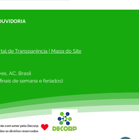
 OUVIDORIA
tal de Transparência
 | 
Mapa do Site
itura de Rodrigues Alves
esa Civil Estadual
es, AC, Brasil
toram erosão no Cemitério
cipal
finais de semana e feriados)
ída com amor pela Decorp.
os os direitos reservados.