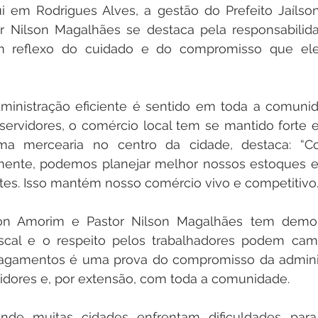
i em Rodrigues Alves, a gestão do Prefeito Jaílso
or Nilson Magalhães se destaca pela responsabilidad
m reflexo do cuidado e do compromisso que el
ministração eficiente é sentido em toda a comunid
servidores, o comércio local tem se mantido forte e
a mercearia no centro da cidade, destaca: “Co
mente, podemos planejar melhor nossos estoques e 
tes. Isso mantém nosso comércio vivo e competitivo.
son Amorim e Pastor Nilson Magalhães tem demon
iscal e o respeito pelos trabalhadores podem camin
pagamentos é uma prova do compromisso da admini
idores e, por extensão, com toda a comunidade.
de muitas cidades enfrentam dificuldades para 