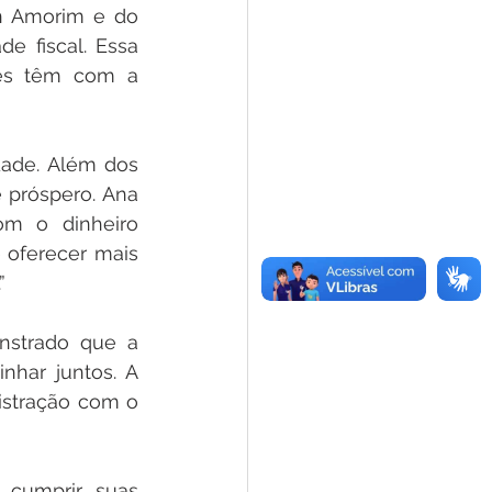
n Amorim e do 
e fiscal. Essa 
es têm com a 
ade. Além dos 
 próspero. Ana 
m o dinheiro 
oferecer mais 
”
strado que a 
har juntos. A 
stração com o 
cumprir suas 