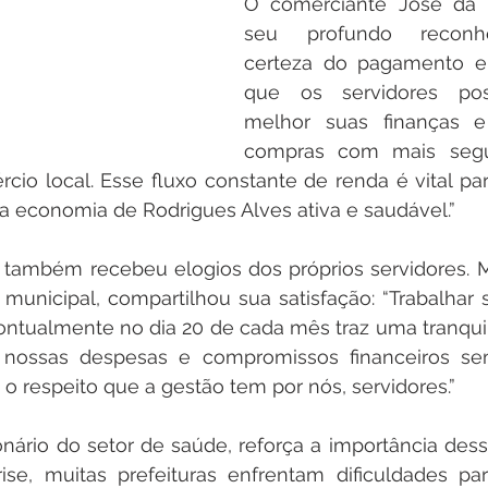
O comerciante José da S
seu profundo reconhe
certeza do pagamento em
que os servidores pos
melhor suas finanças e 
compras com mais segu
io local. Esse fluxo constante de renda é vital par
a economia de Rodrigues Alves ativa e saudável.”
 também recebeu elogios dos próprios servidores. M
 municipal, compartilhou sua satisfação: “Trabalhar
pontualmente no dia 20 de cada mês traz uma tranqui
 nossas despesas e compromissos financeiros s
a o respeito que a gestão tem por nós, servidores.”
onário do setor de saúde, reforça a importância dessa
se, muitas prefeituras enfrentam dificuldades par