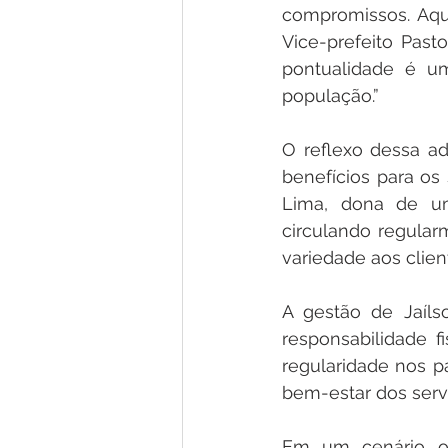
compromissos. Aqu
Vice-prefeito Past
pontualidade é u
população.”
O reflexo dessa ad
benefícios para os 
Lima, dona de um
circulando regular
variedade aos clien
A gestão de Jaíl
responsabilidade f
regularidade nos 
bem-estar dos serv
Em um cenário on