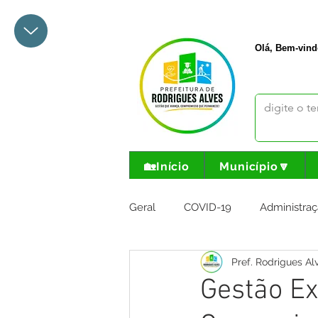
+55 68 3342-1047
prefeito@
Olá, Bem-vind
🏡Início
Município🔽
Geral
COVID-19
Administraç
Pref. Rodrigues Al
Meio Ambiente e Turismo
I
Gestão E