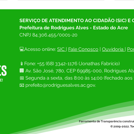
SERVIÇO DE ATENDIMENTO AO CIDADÃO (SIC) E
Prefeitura de Rodrigues Alves - Estado do Acre
CNPJ 
84.306.455/0001-20
💻Acesso online: 
SIC 
| 
Fale Conosco
 | 
Ouvidoria
| 
Por
Prefeitura de Rodrigues Alves
Prefe
📱Fone: +55 (68) 
3342-1176 (Jonathas Fabrício)
firma parceria com o TJAC para
e Def
🏢 
Av. São José, 780, CEP 69985-000, Rodrigues Alv
realização do Projeto Cidadão e
moni
ações sociais
Muni
📅 Segunda a sexta, das 8:00 às 14;00 (fechado aos 
📧
prefeito@rodriguesalves.ac.gov.
Ferramenta de Transparência constru
© 2009-2022. Tod