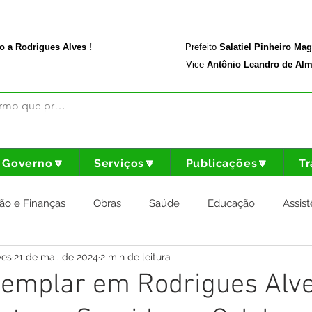
rodriguesalves.ac.gov.br
Portal da Transparência
o a Rodrigues Alves !
Prefeito
Salatiel Pinheiro Ma
Vice
Antônio Leandro de Alm
Governo🔽
Serviços🔽
Publicações🔽
Tr
ão e Finanças
Obras
Saúde
Educação
Assist
ves
21 de mai. de 2024
2 min de leitura
nstitucional e Governo
Cultura Esporte e Lazer
Agricul
xemplar em Rodrigues Alve