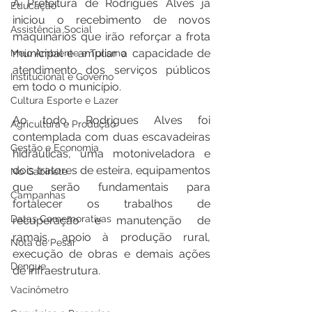
A Prefeitura de Rodrigues Alves já 
Educação
iniciou o recebimento de novos 
Assistência Social
maquinários que irão reforçar a frota 
municipal e ampliar a capacidade de 
Meio Ambiente e Turismo
atendimento dos serviços públicos 
Institucional e Governo
em todo o município.
Cultura Esporte e Lazer
Ao todo, Rodrigues Alves foi 
Agricultura e Produção
contemplada com duas escavadeiras 
Gestão e Economia
hidráulicas, uma motoniveladora e 
dois tratores de esteira, equipamentos 
No Gabinete
que serão fundamentais para 
Campanhas
fortalecer os trabalhos de 
Datas Comemorativas
recuperação e manutenção de 
ramais, apoio à produção rural, 
Nota de Pesar
execução de obras e demais ações 
Dengue
de infraestrutura.
Vacinômetro