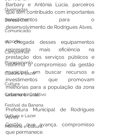
Barbary e Antônia Lúcia, parceiros 
Queimadas
que têm contribuído com importantes 
investimentos para o 
Defesa Civil
desenvolvimento de Rodrigues Alves.
Comunicado
esporte
A chegada desses equipamentos 
representa mais eficiência na 
Campanhas
prestação dos serviços públicos e 
Planejamento
reafirma o compromisso da gestão 
municipal em buscar recursos e 
Cultura e Lazer
investimentos que promovam 
Cultura
melhorias para a população da zona 
urbana e rural.
Casamento Coletivo
Festival da Banana
Prefeitura Municipal de Rodrigues 
Cultura e Lazer
Alves
Gestão que avança, compromisso 
Memória e Cultura
que permanece.