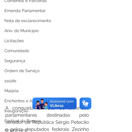
Convênios e Parcerias
Emenda Parlamentar
Nota de esclarecimento
Aniv. do Município
Licitações
Comunidade
Segurança
Ordem de Serviço
saúde
Malária
Enchentes e Alagações
A conquista é fruto de emendas 
Inauguração
parlamentares destinadas pelo 
Festival da Banana
senador da República Sérgio Petecão 
e pelos deputados federais Zezinho 
SEMULHER