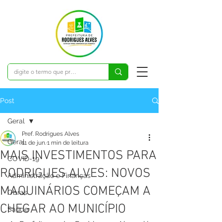
Post
Geral
Pref. Rodrigues Alves
Geral
11 de jun.
1 min de leitura
MAIS INVESTIMENTOS PARA
COVID-19
RODRIGUES ALVES: NOVOS
Administração e Finanças
MAQUINÁRIOS COMEÇAM A
Obras
CHEGAR AO MUNICÍPIO
Saúde