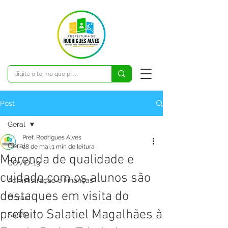
Post
Geral
Pref. Rodrigues Alves
Geral
28 de mai.
1 min de leitura
Merenda de qualidade e
COVID-19
cuidado com os alunos são
Administração e Finanças
destaques em visita do
Obras
prefeito Salatiel Magalhães à
Saúde