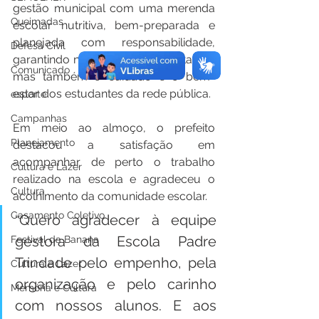
gestão municipal com uma merenda 
Queimadas
escolar nutritiva, bem-preparada e 
planejada com responsabilidade, 
Defesa Civil
garantindo não apenas a alimentação, 
Comunicado
mas também o cuidado e o bem-
estar dos estudantes da rede pública.
esporte
Campanhas
Em meio ao almoço, o prefeito 
Planejamento
destacou a satisfação em 
acompanhar de perto o trabalho 
Cultura e Lazer
realizado na escola e agradeceu o 
Cultura
acolhimento da comunidade escolar.
Casamento Coletivo
“Quero agradecer à equipe 
gestora da Escola Padre 
Festival da Banana
Trindade pelo empenho, pela 
Cultura e Lazer
organização e pelo carinho 
Memória e Cultura
com nossos alunos. E aos 