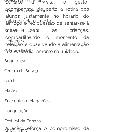
Convênios e Parcerias
Durante a visita, o gestor 
acompanhou de perto a rotina dos 
Emenda Parlamentar
alunos justamente no horário do 
Nota de esclarecimento
almoço e fez questão de sentar-se à 
mesa com as crianças, 
Aniv. do Município
compartilhando o momento da 
Licitações
refeição e observando a alimentação 
Comunidade
oferecida diariamente na unidade.
Segurança
Ordem de Serviço
saúde
Malária
Enchentes e Alagações
Inauguração
Festival da Banana
A ação reforça o compromisso da 
SEMULHER