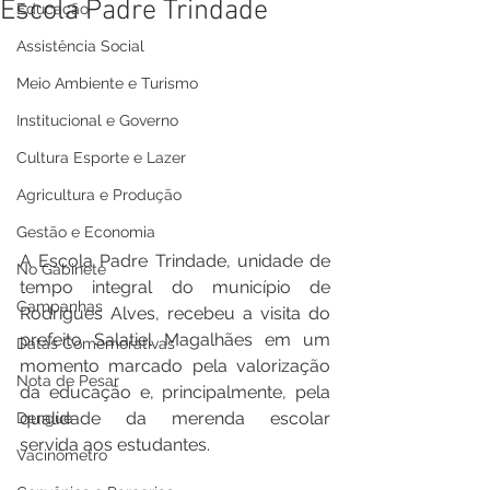
Escola Padre Trindade
Educação
Assistência Social
Meio Ambiente e Turismo
Institucional e Governo
Cultura Esporte e Lazer
Agricultura e Produção
Gestão e Economia
A Escola Padre Trindade, unidade de 
No Gabinete
tempo integral do município de 
Campanhas
Rodrigues Alves, recebeu a visita do 
prefeito Salatiel Magalhães em um 
Datas Comemorativas
momento marcado pela valorização 
Nota de Pesar
da educação e, principalmente, pela 
qualidade da merenda escolar 
Dengue
servida aos estudantes.
Vacinômetro