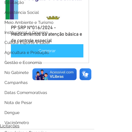
Educação
Assistência Social
Meio Ambiente e Turismo
PP SRP N°016/2024 - 
Institucional e Governo
Medicamentos da atenção básica e 
de controle especial
Cultura Esporte e Lazer
Comprar
Agricultura e Produção
Gestão e Economia
No Gabinete
Campanhas
Datas Comemorativas
Nota de Pesar
Dengue
Vacinômetro
Licitações