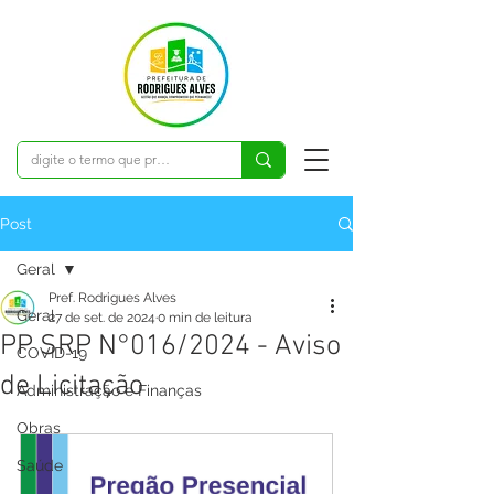
Post
Geral
Pref. Rodrigues Alves
Geral
27 de set. de 2024
0 min de leitura
PP SRP N°016/2024 - Aviso
COVID-19
de Licitação
Administração e Finanças
Obras
Saúde