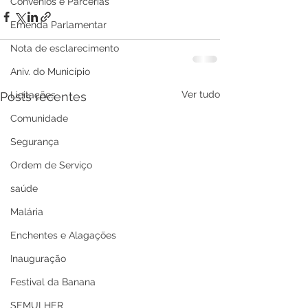
Convênios e Parcerias
Emenda Parlamentar
Nota de esclarecimento
Aniv. do Município
Ver tudo
Licitações
Posts recentes
Comunidade
Segurança
Ordem de Serviço
saúde
Malária
Enchentes e Alagações
Inauguração
Festival da Banana
SEMULHER