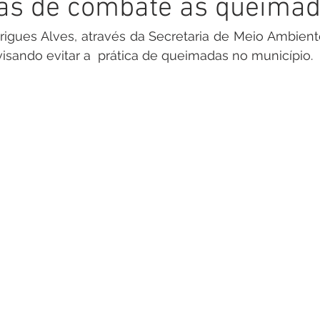
vas de combate as queima
inete
Campanhas
Datas Comemorativas
Nota de
rigues Alves, através da Secretaria de Meio Ambiente,
isando evitar a  prática de queimadas no município.
arcerias
Emenda Parlamentar
Nota de esclarecimento
Segurança
Ordem de Serviço
saúde
Malária
auguração
Festival da Banana