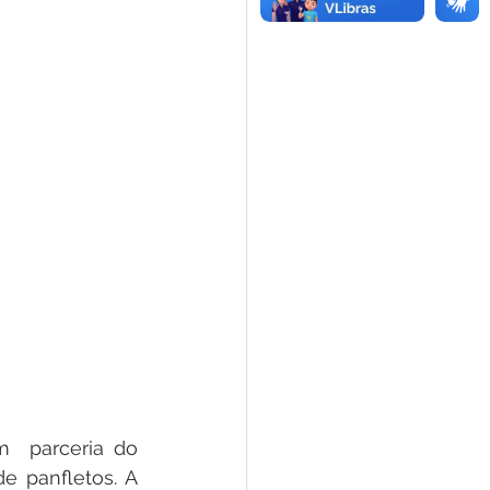
m  parceria do 
e panfletos. A 