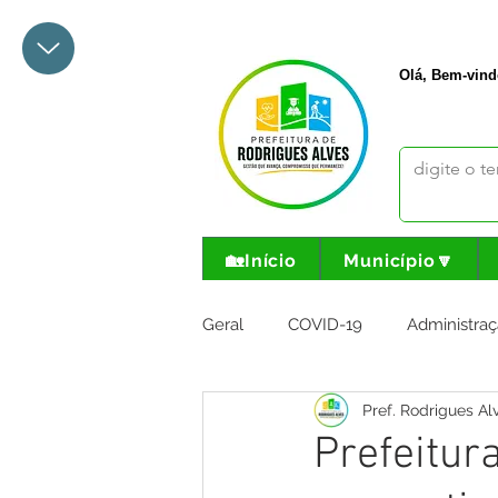
+55 68 3342-1047
prefeito@
Olá, Bem-vind
🏡Início
Município🔽
Geral
COVID-19
Administraç
Pref. Rodrigues Al
Meio Ambiente e Turismo
I
Prefeitur