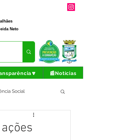
galhães
eida Neto
ansparência🔽
📰Notícias
ência Social
tura e Produção
a ações