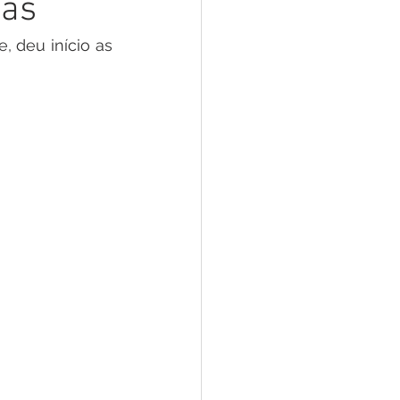
das
 Pesar
Dengue
 deu início as 
Aniv. do Município