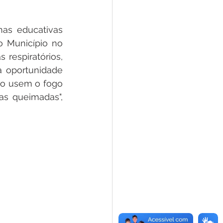
as educativas 
 Município no 
espiratórios, 
a oportunidade 
ão usem o fogo 
s queimadas", 