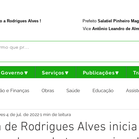
rodriguesalves.ac.gov.br
Portal da Transparência
o a Rodrigues Alves !
Prefeito
Salatiel Pinheiro Ma
Vice
Antônio Leandro de Alm
Governo🔽
Serviços🔽
Publicações🔽
Tr
ão e Finanças
Obras
Saúde
Educação
Assist
ves
4 de jul. de 2022
1 min de leitura
nstitucional e Governo
Cultura Esporte e Lazer
Agricul
a de Rodrigues Alves inici