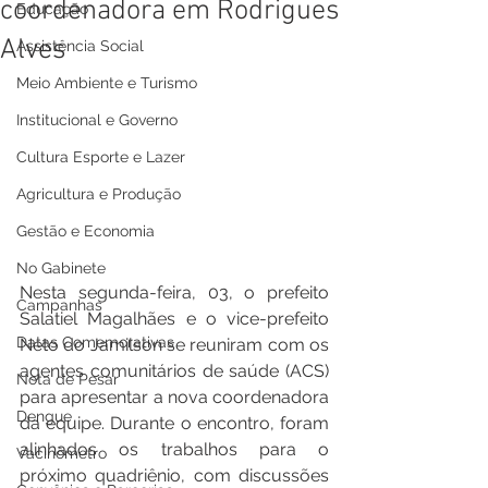
coordenadora em Rodrigues
Educação
Alves
Assistência Social
Meio Ambiente e Turismo
Institucional e Governo
Cultura Esporte e Lazer
Agricultura e Produção
Gestão e Economia
No Gabinete
Nesta segunda-feira, 03, o prefeito 
Campanhas
Salatiel Magalhães e o vice-prefeito 
Datas Comemorativas
Neto do Jamilson se reuniram com os 
agentes comunitários de saúde (ACS) 
Nota de Pesar
para apresentar a nova coordenadora 
Dengue
da equipe. Durante o encontro, foram 
alinhados os trabalhos para o 
Vacinômetro
próximo quadriênio, com discussões 