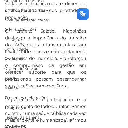
Convênios e Parcerias
voltadas à eficiência no atendimento e 
melhorias nos serviços prestados à 
Emenda Parlamentar
população.
Nota de esclarecimento
Aniv. do Município
O prefeito Salatiel Magalhães 
destacou a importância do trabalho 
Licitações
dos ACS, que são fundamentais para 
Comunidade
levar saúde e prevenção diretamente 
às famílias do município. Ele reforçou 
Segurança
o compromisso da gestão em 
Ordem de Serviço
oferecer suporte para que os 
saúde
profissionais possam desempenhar 
suas funções com excelência.
Malária
Enchentes e Alagações
“Agradecemos a participação e o 
engajamento de todos. Juntos, vamos 
Inauguração
construir uma saúde pública cada vez 
Festival da Banana
mais eficiente e humanizada”, afirmou 
o prefeito.
SEMULHER