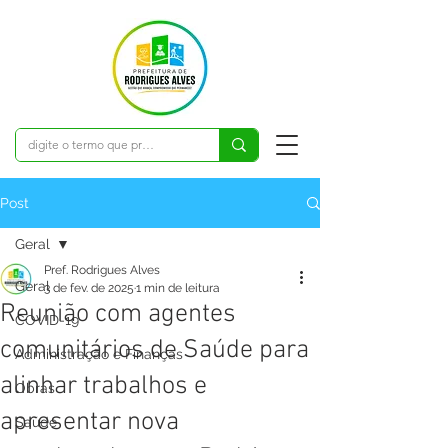
Post
Geral
Pref. Rodrigues Alves
Geral
3 de fev. de 2025
1 min de leitura
Reunião com agentes
COVID-19
comunitários de Saúde para
Administração e Finanças
alinhar trabalhos e
Obras
apresentar nova
Saúde