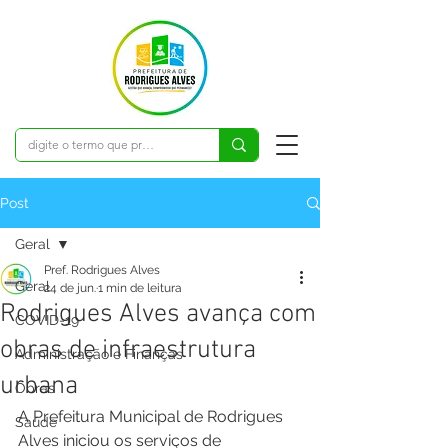
Post
Geral
Pref. Rodrigues Alves
Geral
24 de jun.
1 min de leitura
Rodrigues Alves avança com
COVID-19
obras de infraestrutura
Administração e Finanças
urbana
Obras
A Prefeitura Municipal de Rodrigues 
Saúde
Alves iniciou os serviços de 