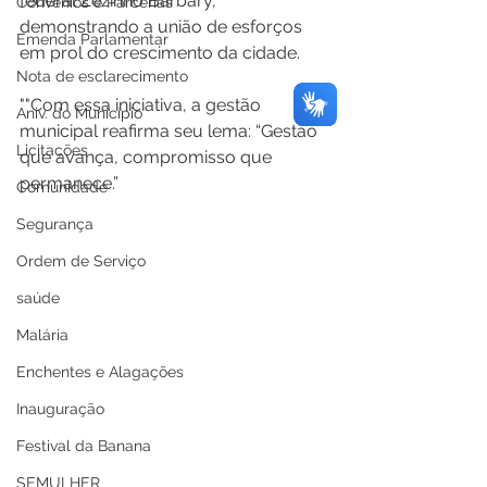
federal Zezinho Barbary, 
Convênios e Parcerias
demonstrando a união de esforços 
Emenda Parlamentar
em prol do crescimento da cidade.
Nota de esclarecimento
""Com essa iniciativa, a gestão 
Aniv. do Município
municipal reafirma seu lema: “Gestão 
Licitações
que avança, compromisso que 
permanece.”
Comunidade
Segurança
Ordem de Serviço
saúde
Malária
Enchentes e Alagações
Inauguração
Festival da Banana
SEMULHER