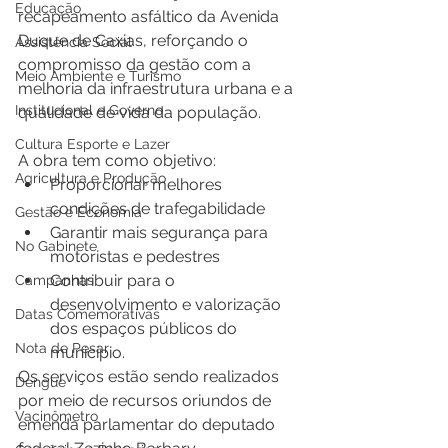
Educação
recapeamento asfáltico da Avenida 
Duque de Caxias, reforçando o 
Assistência Social
compromisso da gestão com a 
Meio Ambiente e Turismo
melhoria da infraestrutura urbana e a 
Institucional e Governo
qualidade de vida da população.
Cultura Esporte e Lazer
A obra tem como objetivo:
Agricultura e Produção
Proporcionar melhores 
condições de trafegabilidade
Gestão e Economia
Garantir mais segurança para 
No Gabinete
motoristas e pedestres
Contribuir para o 
Campanhas
desenvolvimento e valorização 
Datas Comemorativas
dos espaços públicos do 
Nota de Pesar
município.
Os serviços estão sendo realizados 
Dengue
por meio de recursos oriundos de 
Vacinômetro
emenda parlamentar do deputado 