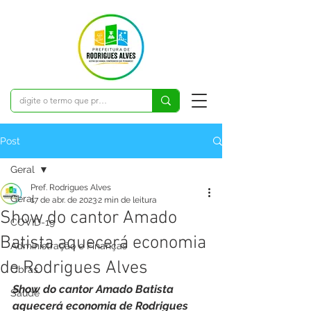
Post
Geral
Pref. Rodrigues Alves
Geral
17 de abr. de 2023
2 min de leitura
Show do cantor Amado
COVID-19
Batista aquecerá economia
Administração e Finanças
de Rodrigues Alves
Obras
Show do cantor Amado Batista 
Saúde
aquecerá economia de Rodrigues 