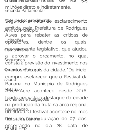
movimentaram mais de R$ 5,5 
Convênios e Parcerias
milhões direto e indiretamente.  
Emenda Parlamentar
Nota de esclarecimento
Segundo a nota de esclarecimento 
emitida pela Prefeitura de Rodrigues 
Aniv. do Município
Alves para rebater as críticas de 
Licitações
opositores, dentre os quais, 
representante legislativo, que ajudou 
Comunidade
a aprovar o orçamento, no qual 
Segurança
consta a previsão do investimento nos 
eventos culturais da cidade. “De início, 
Ordem de Serviço
cumpre esclarecer que o Festival da 
saúde
Banana no Município de Rodrigues 
Malária
Alves/Acre acontece desde 2016, 
tendo em vista o destaque da cidade 
Enchentes e Alagações
na produção da fruta na área regional 
Inauguração
do Juruá. O festival acontece no mês 
de julho, com duração de 07 dias, 
Festival da Banana
encerrando no dia 28, data de 
SEMULHER