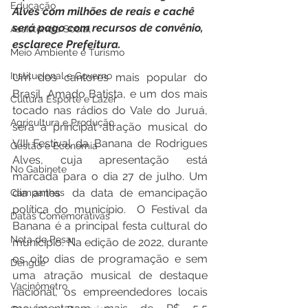
Educação
Alves com milhões de reais e cachê 
será pago com recursos de convênio, 
Assistência Social
esclarece Prefeitura.
Meio Ambiente e Turismo
Institucional e Governo
Um dos cantores mais popular do 
Brasil, Amado Batista, e um dos mais 
Cultura Esporte e Lazer
tocado nas rádios do Vale do Juruá, 
Agricultura e Produção
será a principal atração musical do 
VIII Festival da Banana de Rodrigues 
Gestão e Economia
Alves, cuja apresentação está 
No Gabinete
marcada para o dia 27 de julho. Um 
dia antes  da data de emancipação 
Campanhas
política do município.  O Festival da 
Datas Comemorativas
Banana é a principal festa cultural do 
Nota de Pesar
município. Na edição de 2022, durante 
os oito dias de programação e sem 
Dengue
uma atração musical de destaque 
Vacinômetro
nacional, os empreendedores locais 