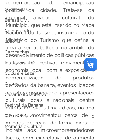
comemoração da emancipação 
Queimadas
política da cidade. Trata-se da 
principal atividade cultural do 
Defesa Civil
Município, que está inserido no Mapa 
Comunicado
Nacional do turismo, instrumento do 
Ministério do Turismo que define a 
esporte
área a ser trabalhada no âmbito do 
Campanhas
desenvolvimento de políticas públicas 
culturais. O Festival movimenta a 
Planejamento
economia local, com a exposição e 
Cultura e Lazer
comercialização de produtos 
Cultura
derivados da banana, eventos ligados 
ao setor agropecuário, apresentações 
Casamento Coletivo
culturais locais e nacionais, dentre 
Festival da Banana
outros. Em sua última edição, no ano 
de 2022, movimentou cerca de 5 
Cultura e Lazer
milhões de reais, de forma direta e 
Memória e Cultura
indireta aos microempreendedores 
locais, com expectativa de aumento 