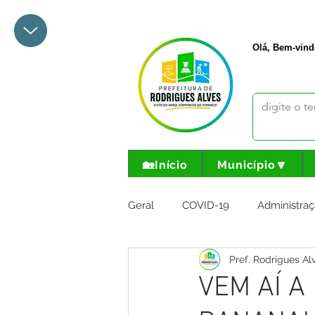
+55 68 3342-1047
prefeito@
Olá, Bem-vind
🏡Início
Município🔽
Geral
COVID-19
Administraç
Pref. Rodrigues Al
Meio Ambiente e Turismo
I
VEM AÍ A