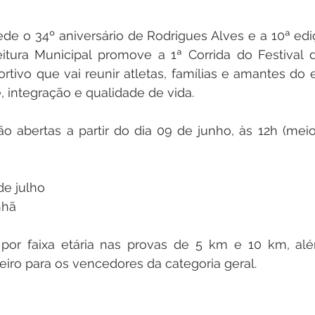
inete
Campanhas
Datas Comemorativas
Nota de
e o 34º aniversário de Rodrigues Alves e a 10ª ediç
itura Municipal promove a 1ª Corrida do Festival 
arcerias
Emenda Parlamentar
Nota de esclarecimento
rtivo que vai reunir atletas, famílias e amantes do
integração e qualidade de vida.
Segurança
Ordem de Serviço
saúde
Malária
ão abertas a partir do dia 09 de junho, às 12h (meio-d
auguração
Festival da Banana
de julho
nhã
por faixa etária nas provas de 5 km e 10 km, alé
iro para os vencedores da categoria geral.