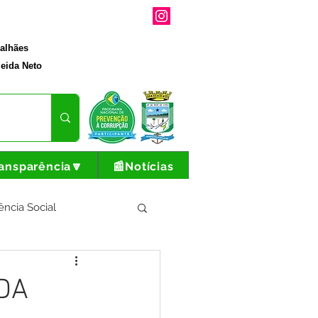
galhães
eida Neto
ansparência🔽
📰Notícias
ência Social
tura e Produção
 DA