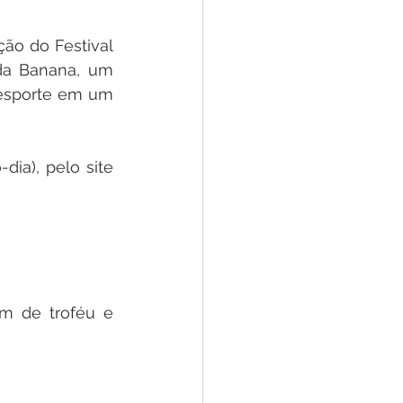
 Pesar
Dengue
ão do Festival 
da Banana, um 
Aniv. do Município
 esporte em um 
ia), pelo site 
m de troféu e 