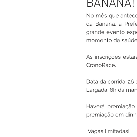
BANANA!
Gestão e Economia
No Gab
No mês que anteced
da Banana, a Prefe
Vacinômetro
Convênios e P
grande evento espo
momento de saúde, 
Licitações
Comunidade
As inscrições estar
CronoRace.
Enchentes e Alagações
In
Data da corrida: 26 
Largada: 6h da ma
Haverá premiação 
premiação em dinhe
 Vagas limitadas!