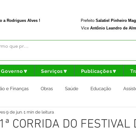
rodriguesalves.ac.gov.br
Portal da Transparência
o a Rodrigues Alves !
Prefeito
Salatiel Pinheiro Ma
Vice
Antônio Leandro de Alm
Governo🔽
Serviços🔽
Publicações🔽
Tr
ão e Finanças
Obras
Saúde
Educação
Assist
ves
9 de jun.
1 min de leitura
nstitucional e Governo
Cultura Esporte e Lazer
Agricul
 1ª CORRIDA DO FESTIVAL