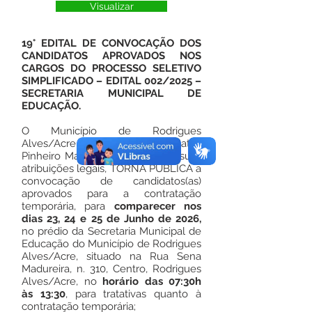
Visualizar
19° EDITAL DE CONVOCAÇÃO DOS
CANDIDATOS APROVADOS NOS
CARGOS DO PROCESSO SELETIVO
SIMPLIFICADO – EDITAL 002/2025 –
SECRETARIA MUNICIPAL DE
EDUCAÇÃO.
O Município de Rodrigues
Alves/Acre, pelo Prefeito Salatiel
Pinheiro Magalhães, no uso de suas
atribuições legais, TORNA PÚBLICA a
convocação de candidatos(as)
aprovados para a contratação
temporária, para
comparecer nos
dias 23, 24 e 25 de Junho de 2026,
no prédio da Secretaria Municipal de
Educação do Município de Rodrigues
Alves/Acre, situado na Rua Sena
Madureira, n. 310, Centro, Rodrigues
Alves/Acre, no
horário das 07:30h
às 13:30
, para tratativas quanto à
contratação temporária;