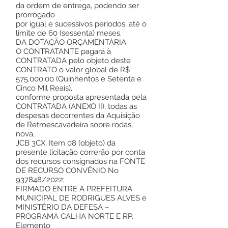
da ordem de entrega, podendo ser
prorrogado
por igual e sucessivos períodos, até o
limite de 60 (sessenta) meses.
DA DOTAÇÃO ORÇAMENTÁRIA
O CONTRATANTE pagará à
CONTRATADA pelo objeto deste
CONTRATO o valor global de R$
575.000,00 (Quinhentos e Setenta e
Cinco Mil Reais),
conforme proposta apresentada pela
CONTRATADA (ANEXO II), todas as
despesas decorrentes da Aquisição
de Retroescavadeira sobre rodas,
nova,
JCB 3CX, Item 08 (objeto) da
presente licitação correrão por conta
dos recursos consignados na FONTE
DE RECURSO CONVÊNIO No
937848/2022;
FIRMADO ENTRE A PREFEITURA
MUNICIPAL DE RODRIGUES ALVES e
MINISTÉRIO DA DEFESA –
PROGRAMA CALHA NORTE E RP.
Elemento