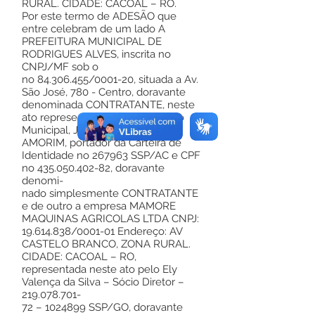
RURAL. CIDADE: CACOAL – RO.
Por este termo de ADESÃO que
entre celebram de um lado A
PREFEITURA MUNICIPAL DE
RODRIGUES ALVES, inscrita no
CNPJ/MF sob o
no
84.306.455
/0001-20, situada a Av.
São José, 780 - Centro, doravante
denominada CONTRATANTE, neste
ato representada pelo Sr. Prefeito
Municipal, JAILSON PONTES DE
AMORIM, portador da Carteira de
Identidade no 267963 SSP/AC e CPF
no
435.050.402-82
, doravante
denomi-
nado simplesmente CONTRATANTE
e de outro a empresa MAMORE
MAQUINAS AGRICOLAS LTDA CNPJ:
19.614.838
/0001-01 Endereço: AV
CASTELO BRANCO, ZONA RURAL.
CIDADE: CACOAL – RO,
representada neste ato pelo Ely
Valença da Silva – Sócio Diretor –
219.078.701
-
72 –
1024899
SSP/GO, doravante