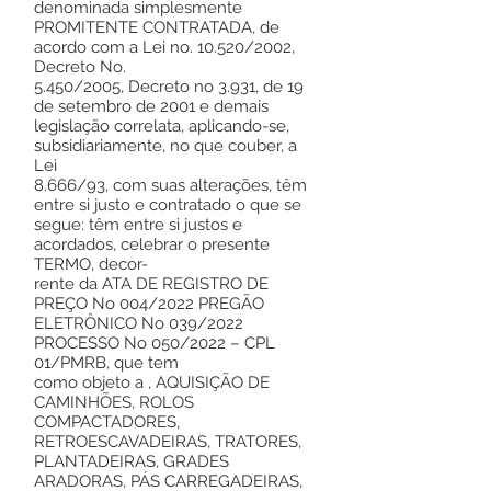
denominada simplesmente
PROMITENTE CONTRATADA, de
acordo com a Lei no. 10.520/2002,
Decreto No.
5.450/2005, Decreto no 3.931, de 19
de setembro de 2001 e demais
legislação correlata, aplicando-se,
subsidiariamente, no que couber, a
Lei
8.666/93, com suas alterações, têm
entre si justo e contratado o que se
segue: têm entre si justos e
acordados, celebrar o presente
TERMO, decor-
rente da ATA DE REGISTRO DE
PREÇO No 004/2022 PREGÃO
ELETRÔNICO No 039/2022
PROCESSO No 050/2022 – CPL
01/PMRB, que tem
como objeto a , AQUISIÇÃO DE
CAMINHÕES, ROLOS
COMPACTADORES,
RETROESCAVADEIRAS, TRATORES,
PLANTADEIRAS, GRADES
ARADORAS, PÁS CARREGADEIRAS,