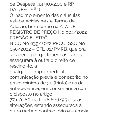
de Despesa:
4.4.90.52.00
e RP
DA RESCISÃO
O inadimplemento das cláusulas
estabelecidas neste Termo de
Adesão, bem como na ATA DE
REGISTRO DE PREÇO No 004/2022
PREGÃO ELETRÔ-
NICO No 039/2022 PROCESSO No
050/2022 – CPL 01/PMRB, que ora
se adere, por qualquer das partes,
assegurará à outra o direito de
rescindi-lo, a
qualquer tempo, mediante
comunicação prévia e por escrito no
prazo mínimo de 30 (trinta) dias de
antecedência, em consonância com
o disposto no artigo
77 c/c 80, da Lei 8.666/93 e suas
alterações, estando assegurada à
outra parte o contraditório e a ampla
defesa.
DO FUNDAMENTO O presente
Termo de Adesão está
fundamentado na Lei Federal no
8.666/93 e suas alterações e na ATA