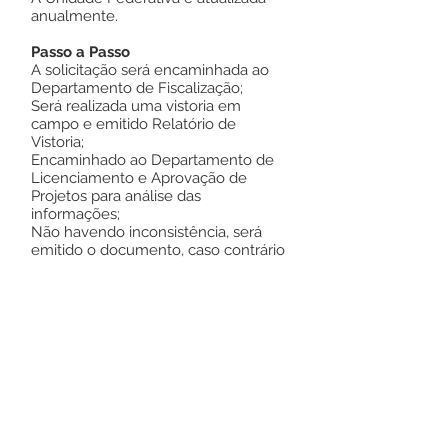
anualmente.
Passo a Passo
A solicitação será encaminhada ao
Departamento de Fiscalização;
Será realizada uma vistoria em
campo e emitido Relatório de
Vistoria;
Encaminhado ao Departamento de
Licenciamento e Aprovação de
Projetos para análise das
informações;
Não havendo inconsistência, será
emitido o documento, caso contrário
ficará aguardando o requerente
comparecer para sanar pendências;
Estará disponível para a retirada do
documento pelo requerente e
posterior arquivo do processo.
Como acompanhar o andamento
do serviço?
Presencial no próprio Departamento
de Licenciamento e Aprovação de