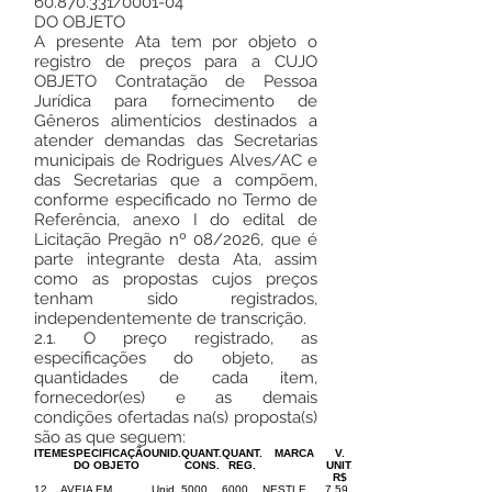
60.870.331
/0001-04
DO OBJETO
A presente Ata tem por objeto o
registro de preços para a CUJO
OBJETO Contratação de Pessoa
Jurídica para fornecimento de
Gêneros alimentícios destinados a
atender demandas das Secretarias
municipais de Rodrigues Alves/AC e
das Secretarias que a compõem,
conforme especificado no Termo de
Referência, anexo I do edital de
Licitação Pregão nº 08/2026, que é
parte integrante desta Ata, assim
como as propostas cujos preços
tenham sido registrados,
independentemente de transcrição.
2.1. O preço registrado, as
especificações do objeto, as
quantidades de cada item,
fornecedor(es) e as demais
condições ofertadas na(s) proposta(s)
são as que seguem:
ITEM
ESPECIFICAÇÃO
UNID.
QUANT.
QUANT.
MARCA
V.
DO OBJETO
CONS.
REG.
UNIT.
R$
12
AVEIA EM
Unid.
5000
6000
NESTLE
7,59