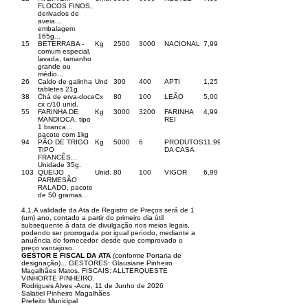
FLOCOS FINOS,
derivados de
aveia...
embalagem
165g...
15
BETERRABA -
Kg
2500
3000
NACIONAL
7,99
comum especial,
lavada, tamanho
grande ou
médio...
26
Caldo de galinha
Und
300
400
APTI
1,25
tabletes 21g
38
Chá de erva-doce
Cx
80
100
LEÃO
5,00
cx c/10 unid.
55
FARINHA DE
Kg
3000
3200
FARINHA
4,99
MANDIOCA, tipo
REI
1 branca...
pacote com 1kg
94
PÃO DE TRIGO
Kg
5000
6
PRODUTOS
11,99
TIPO
DA CASA
FRANCÊS...
Unidade 35g.
103
QUEIJO
Unid.
80
100
VIGOR
6,99
PARMESÃO
RALADO, pacote
de 50 gramas...
4.1.A validade da Ata de Registro de Preços será de 1
(um) ano, contado a partir do primeiro dia útil
subsequente à data de divulgação nos meios legais,
podendo ser prorrogada por igual período, mediante a
anuência do fornecedor, desde que comprovado o
preço vantajoso.
GESTOR E FISCAL DA ATA
(conforme Portaria de
designação)... GESTORES: Glausiane Pinheiro
Magalhães Matos. FISCAIS: ALLTERQUESTE
VINHORTE PINHEIRO.
Rodrigues Alves -Acre, 11 de Junho de 2026
Salatiel Pinheiro Magalhães
Prefeito Municipal