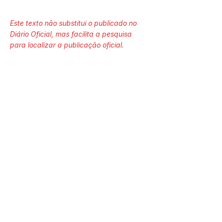
Este texto não substitui o publicado no
Diário Oficial, mas facilita a pesquisa
para localizar a publicação oficial.
Número do Diário:
14288
Página da Publicação:
400
Data da Publicação:
17 de junho de 2026
Órgão: