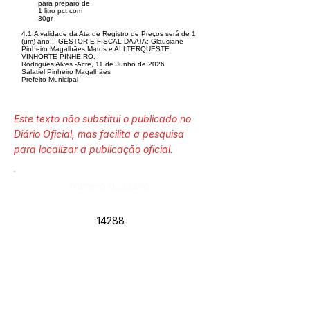
para preparo de
1 litro pct com
30gr
4.1.A validade da Ata de Registro de Preços será de 1
(um) ano... GESTOR E FISCAL DA ATA: Glausiane
Pinheiro Magalhães Matos e ALLTERQUESTE
VINHORTE PINHEIRO.
Rodrigues Alves -Acre, 11 de Junho de 2026
Salatiel Pinheiro Magalhães
Prefeito Municipal
Este texto não substitui o publicado no
Diário Oficial, mas facilita a pesquisa
para localizar a publicação oficial.
Número do Diário:
14288
Página da Publicação:
405
Data da Publicação: