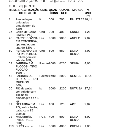
especificações do objeto... são as
que seguem:
ITEM
ESPECIFICAÇÃO
UNID.
QUANT.
QUANT.
MARCA
V.
DO OBJETO
CONS.
REG.
UNIT.
R$
8
Almondegas
lt
500
700
PALATARE
10,49
enlatadas
embalagem de
420g
25
Caldo de Carne
Und
300
400
KNNOR
1,28
tabletes 21g
28
CARNE BOVINA
Unid.
8000
9000
ANGLO
9,99
EM CONSERVA,
tipo Anglo, em
lata de 320g...
50
FERMENTO EM
Unid.
500
550
DONA
4,99
PÓ PARA BOLO.
BENTA
Embalagem em
lata de 100g
52
FARINHA EM
Pacote
7000
8200
SINHA
4,00
FLOCOS - TIPO
FLOCÃO...
500g...
53
FARINHA DE
Pacote
1500
2000
NESTLE
11,99
CEREAIS - TIPO
MUCILON...
400g...
56
Filé de peixe
kg
2000
2200
NUTRIZA
27,99
congelado sem
espinhas,
embalagens de 1
kg
61
GELATINA EM
Unid.
100
125
APTI
2,99
PÓ, sabor limão,
caixa com 85
gramas.
78
MACARRÃO
PCT.
400
500
DONA
5,92
INTEGRAL...
BENTA
500g...
113
SUCO em pó
Unid
3000
4000
PROMIX
1,95