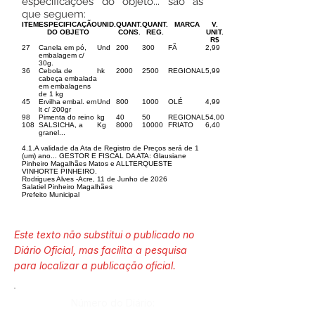
especificações do objeto... são as
que seguem:
ITEM
ESPECIFICAÇÃO
UNID.
QUANT.
QUANT.
MARCA
V.
DO OBJETO
CONS.
REG.
UNIT.
R$
27
Canela em pó,
Und
200
300
FÃ
2,99
embalagem c/
30g.
36
Cebola de
hk
2000
2500
REGIONAL
5,99
cabeça embalada
em embalagens
de 1 kg
45
Ervilha embal. em
Und
800
1000
OLÉ
4,99
lt c/ 200gr
98
Pimenta do reino
kg
40
50
REGIONAL
54,00
108
SALSICHA, a
Kg
8000
10000
FRIATO
6,40
granel...
4.1.A validade da Ata de Registro de Preços será de 1
(um) ano... GESTOR E FISCAL DA ATA: Glausiane
Pinheiro Magalhães Matos e ALLTERQUESTE
VINHORTE PINHEIRO.
Rodrigues Alves -Acre, 11 de Junho de 2026
Salatiel Pinheiro Magalhães
Prefeito Municipal
Este texto não substitui o publicado no
Diário Oficial, mas facilita a pesquisa
para localizar a publicação oficial.
Número do Diário: