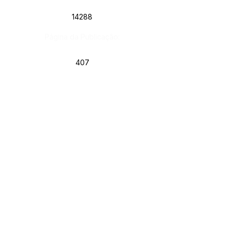
14288
Página da Publicação:
407
Data da Publicação:
17 de junho de 2026
Órgão: