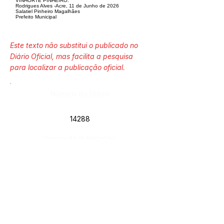
VINHORTE PINHEIRO.
Rodrigues Alves -Acre, 11 de Junho de 2026
Salatiel Pinheiro Magalhães
Prefeito Municipal
Este texto não substitui o publicado no
Diário Oficial, mas facilita a pesquisa
para localizar a publicação oficial.
Número do Diário:
14288
Página da Publicação:
412
Data da Publicação:
17 de junho de 2026