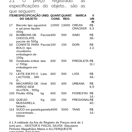
2.1. O preço registrado, as
especificações do objeto... são as
que seguem:
ITEM
ESPECIFICAÇÃO
UNID.
QUANT.
QUANT.
MARCA
V.
DO OBJETO
CONS.
REG.
UNIT.
R$
17
Biscoito tipo agua
Und
12000
13000
CREAN
R$
e sal peso liquido
CRACKER
6,37
400g
22
BOMBONS DE
Pacote
400
500
SIMO
R$
CHOCOLATE,
38,00
pacote de 500g
43
CONFETE PARA
Pacote
100
150
DORI
R$
BOLO, tipo
2,24
chumbinho
embalagem de
100g
59
Goiabada embal.
lata
400
500
PREDILETA
R$
c/ 700gr
11,00
embalagem em
lata
72
LEITE EM PO 0
Lata
400
500
LATA
R$
LACTOSE... 380
39,00
G...
76
MACARRÃO DE
Unid
300
400
URBANA
R$
ARROZ SEM
9,50
GLUTEN... 500g.
100
Pirulito 400g
kg
400
500
FIORESTAI
R$
14,00
102
QUEIJO
Kg
100
150
FREGIONAL
R$
MUSSARELA,
40,00
fatiado...
114
SUCO em garrafa
garrafa
4000
5000
TANG
R$
concentrado...
14,00
500ml
4.1.A validade da Ata de Registro de Preços será de 1
(um) ano... GESTOR E FISCAL DA ATA: Glausiane
Pinheiro Magalhães Matos e ALLTERQUESTE